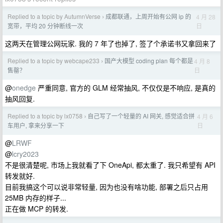
Replied to a topic by AutumnVerse
成都联通，上周开始有公网 ip 的
4 月 28
›
日
宽带，平均 20 分钟断线一次
这两天在管理公网玩家. 我的 7 年了也掉了, 签了个承诺书又拿回来了
Replied to a topic by webcape233
国产大模型 coding plan 每个都是
4 月 8
›
日
售罄？
@
onedge
严重同意, 官方的 GLM 经常抽风, 不仅仅是不响应, 是真的
抽风回复.
Replied to a topic by lx0758
自己写了一个轻量的 AI 网关, 感觉适合拼
4 月 6
›
日
车用户, 拿来分享一下
@
LRWF
@
lcry2023
不是很清楚呢, 市场上我就看了下 OneApi, 都太重了. 我只希望有 API
转发就好.
目前我搞这个可以说非常轻量, 因为也没有啥功能, 部署之后只占用
25MB 内存的样子...
正在做 MCP 的转发.