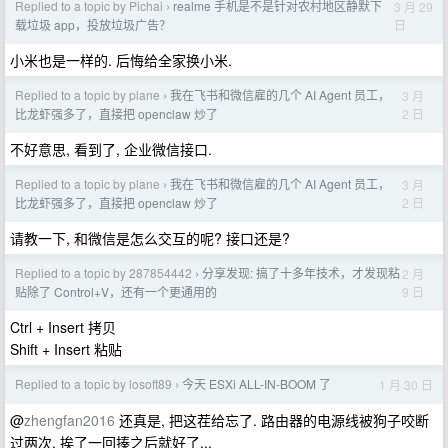
Replied to a topic by Pichai
realme 手机是不是针对农村地区静默下
3 月 29
›
日
载垃圾 app，投放垃圾广告？
小米也是一样的. 后悔给全家换小米.
Replied to a topic by plane
我在飞书和微信雇的几个 AI Agent 员工，
3 月
›
2 日
比龙虾强多了，直接把 openclaw 炒了
不好意思, 看到了, 企业微信接口.
Replied to a topic by plane
我在飞书和微信雇的几个 AI Agent 员工，
3 月
›
2 日
比龙虾强多了，直接把 openclaw 炒了
请教一下, 和微信是怎么交互的呢? 接口还是?
Replied to a topic by 287854442
分享发现: 搞了十多年技术，才发现粘
2 月
›
9 日
贴除了 Control+V，还有一个更通用的
Ctrl + Insert 拷贝
Shift + Insert 粘贴
Replied to a topic by losoft89
今天 ESXi ALL-IN-BOOM 了
1 月 30 日
›
@
zhengfan2016
还真是, 把这茬给忘了. 路由器的电源线被狗子咬断
过两次, 挨了一回揍之后就好了...