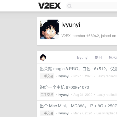
lvyunyi
V2EX member #58942, joined on 
lvyunyi
提问
技术
出荣耀 magic 8 PRO，白色 16+512，
二手交易
•
lvyunyi
•
Nov 10, 2025
• Lastly replied
询价一个主机 6700k+1070
二手交易
•
lvyunyi
•
Aug 31, 2020
• Lastly replied
出个 Mac Mini， MD388， i7 + 8G + 250
二手交易
•
lvyunyi
•
Mar 27, 2020
• Lastly replied