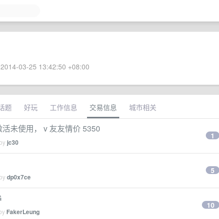
2014-03-25 13:42:50 +08:00
话题
好玩
工作信息
交易信息
城市相关
仅激活未使用， v 友友情价 5350
1
 by
jc30
5
 by
dp0x7ce
G
10
 by
FakerLeung