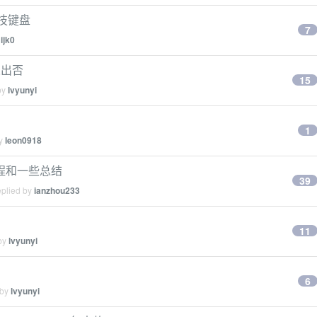
 罗技键盘
7
y
ijk0
有人出否
15
by
lvyunyi
1
by
leon0918
程和一些总结
39
eplied by
ianzhou233
11
 by
lvyunyi
6
 by
lvyunyi