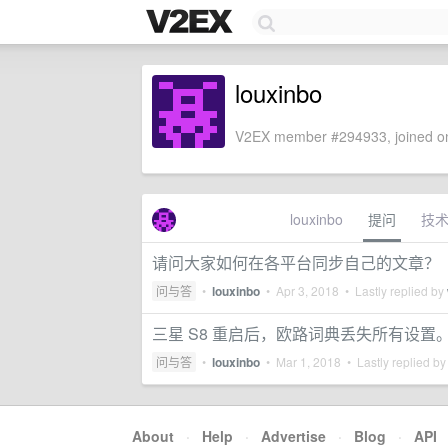
louxinbo
V2EX member #294933, joined on
louxinbo
提问
技
请问大家如何在各平台同步自己的文章？
问与答
•
louxinbo
•
Apr 3, 2018
• Lastly replied by
三星 S8 重启后，欧路词典丢失所有设置
问与答
•
louxinbo
•
Mar 1, 2018
• Lastly replied b
About
·
Help
·
Advertise
·
Blog
·
API