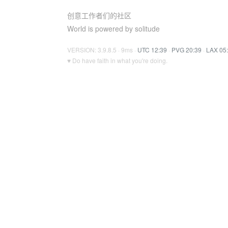
创意工作者们的社区
World is powered by solitude
VERSION: 3.9.8.5 · 9ms ·
UTC 12:39
·
PVG 20:39
·
LAX 05
♥ Do have faith in what you're doing.