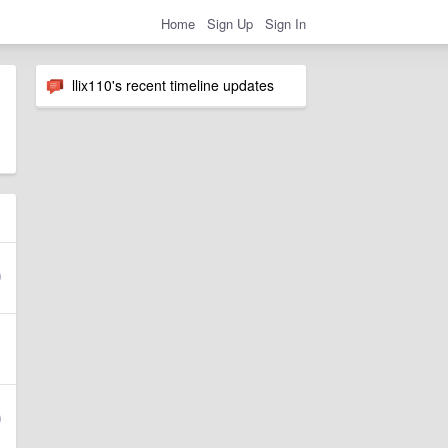
Home
Sign Up
Sign In
llix110's recent timeline updates