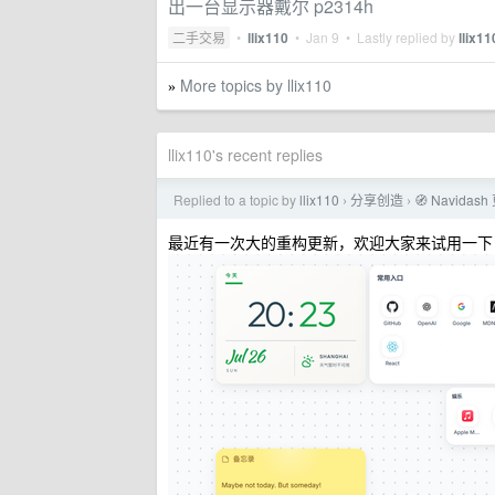
出一台显示器戴尔 p2314h
二手交易
•
llix110
•
Jan 9
• Lastly replied by
llix11
More topics by llix110
»
llix110's recent replies
Replied to a topic by
llix110
分享创造
🧭 Navi
›
›
最近有一次大的重构更新，欢迎大家来试用一下