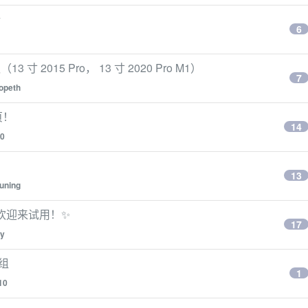
端
6
 2015 Pro， 13 寸 2020 Pro M1）
7
opeth
页！
14
10
13
uning
h，欢迎来试用！✨
17
y
庭组
1
110