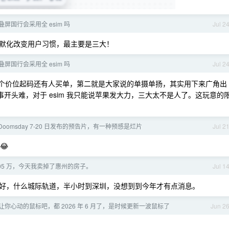
 折叠屏国行会采用全 esim 吗
Jul 2
在潜移默化改变用户习惯，最主要是三大！
 折叠屏国行会采用全 esim 吗
Jul 2
us 那个价位起码还有人买单，第二就是大家说的单摄单扬，其实用下来广角出
万事开头难，对于 esim 我只能说苹果发大力，三大太不是人了。这玩意的
s: Doomsday 7-20 日发布的预告片，有一种预感是烂片
Jul 2
😂
 105 万，今天我卖掉了惠州的房子。
Jul 1
好，什么城际轨道，半小时到深圳，没想到到今年才有点消息。
你心动的鼠标吧，都 2026 年 6 月了，是时候更新一波鼠标了
Jun 2