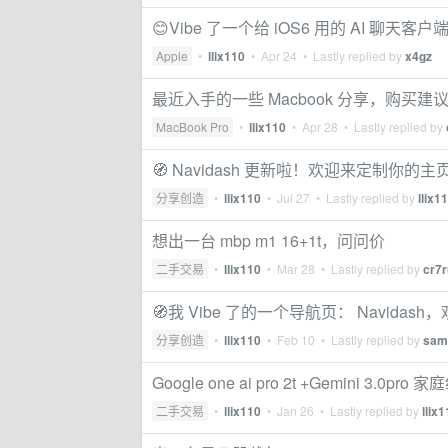
😊Vibe 了一个给 iOS6 用的 AI 聊天客户
Apple
•
llix110
•
Apr 24
• Lastly replied by
x4gz
最近入手的一些 Macbook 分享，购买建议（13 寸
MacBook Pro
•
llix110
•
Apr 28
• Lastly replied by
🧭 Navidash 更新啦！欢迎来定制你的主
分享创造
•
llix110
•
Jul 27
• Lastly replied by
llix1
想出一台 mbp m1 16+1t，问问价
二手交易
•
llix110
•
Mar 28
• Lastly replied by
cr7r
🧭我 Vibe 了的一个导航页： Navidas
分享创造
•
llix110
•
Feb 10
• Lastly replied by
sam
Google one ai pro 2t +Gemini 3.0pro 家
二手交易
•
llix110
•
Jan 26
• Lastly replied by
llix