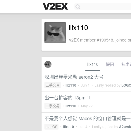
llix110
V2EX member #190548, joined on
llix110
提问
技术
深圳出赫曼米勒 aeron2 大号
二手交易
•
llix110
•
Jun 1
• Lastly replied by
LOGO
出一台扩容的 13pm 1t
二手交易
•
llix110
•
May 22
不是我个人感觉 Macos 的窗口管理就是
macOS
•
llix110
•
Jun 4
• Lastly replied by
A2umi