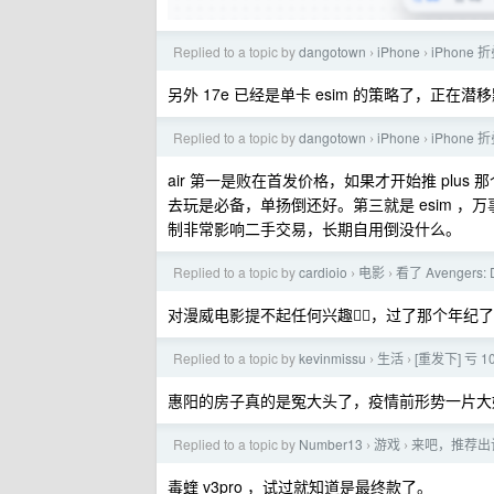
Replied to a topic by
dangotown
iPhone
iPhone
›
›
另外 17e 已经是单卡 esim 的策略了，正
Replied to a topic by
dangotown
iPhone
iPhone
›
›
air 第一是败在首发价格，如果才开始推 pl
去玩是必备，单扬倒还好。第三就是 esim ，
制非常影响二手交易，长期自用倒没什么。
Replied to a topic by
cardioio
电影
看了 Avenger
›
›
对漫威电影提不起任何兴趣😮‍💨，过了那个年纪了
Replied to a topic by
kevinmissu
生活
[重发下] 亏
›
›
惠阳的房子真的是冤大头了，疫情前形势一片大
Replied to a topic by
Number13
游戏
来吧，推荐出让
›
›
毒蝰 v3pro ，试过就知道是最终款了。