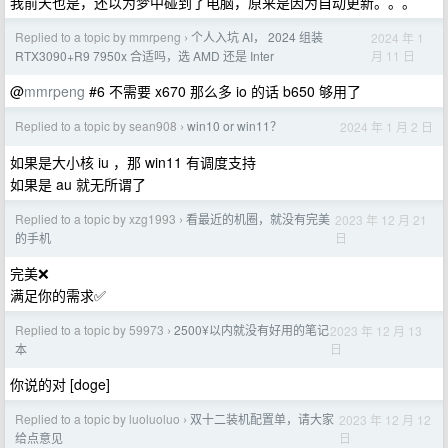
我前天也是，还以为梦中碰到了电脑，原来是因为自动更新。。。
Replied to a topic by mmrpeng
个人入坑 AI， 2024 组装
2024 年 1
›
月 11 日
RTX3090+R9 7950x 合适吗，选 AMD 还是 Inter
@
mmrpeng
#6 不需要 x670 那么多 io 的话 b650 够用了
Replied to a topic by sean908
win10 or win11？
2024 年 1 月 2 日
›
如果是大小核 iu ，那 win11 有调度支持
如果是 au 就无所谓了
Replied to a topic by xzg1993
看最近的机圈，就没有完美
2023 年 12 月 21
›
日
的手机
完美❌
满足你的需求✅
Replied to a topic by 59973
2500¥以内就没有好用的笔记
2023 年 12 月 13
›
日
本
你说的对 [doge]
Replied to a topic by luoluoluo
双十二装机配置单，请大家
2023 年 12 月 12
›
日
给点意见