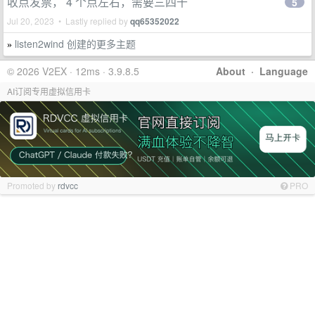
收点发票， 4 个点左右，需要三四千
5
Jul 20, 2023 • Lastly replied by
qq65352022
listen2wind 创建的更多主题
»
© 2026 V2EX · 12ms · 3.9.8.5
About
·
Language
AI订阅专用虚拟信用卡
Promoted by
rdvcc
PRO