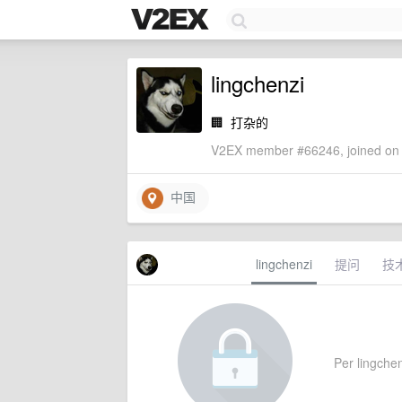
lingchenzi
🏢
打杂的
V2EX member #66246, joined on 
中国
lingchenzi
提问
技
Per lingchenz