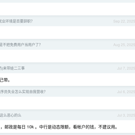
就业环境是否要辞职？
Sep 22, 202
 是不是不把免费用户当用户了？
Aug 25, 202
奶)来带娃二三事
Jul 7, 202
己带。
程序员失业怎么实现自我营收？
Jul 6, 202
这么恶心的么
Jul 3, 202
 ，邮政是每日 10k 。中行是动态限额，看帐户的钱，不建议用。