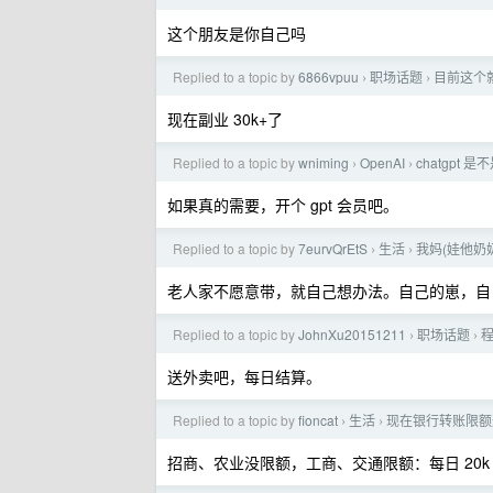
这个朋友是你自己吗
Replied to a topic by
6866vpuu
职场话题
目前这个
›
›
现在副业 30k+了
Replied to a topic by
wniming
OpenAI
chatgpt
›
›
如果真的需要，开个 gpt 会员吧。
Replied to a topic by
7eurvQrEtS
生活
我妈(娃他奶
›
›
老人家不愿意带，就自己想办法。自己的崽，自
Replied to a topic by
JohnXu20151211
职场话题
›
›
送外卖吧，每日结算。
Replied to a topic by
fioncat
生活
现在银行转账限额
›
›
招商、农业没限额，工商、交通限额：每日 20k