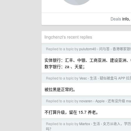
Deals
info,
lingchenzi's recent replies
Replied to a topic by
pulutom40
问与答
香港哪家银
›
›
实体银行：汇丰、中银、工商亚洲、建设亚洲、
数字银行：za 、天星；
Replied to a topic by
Vesc
生活
疑似被盒马 APP 拉
›
›
被拉黑是正常的。
Replied to a topic by
novaren
Apple
还有没升级 mac
›
›
不打算升级，留在 15.7 养老。
Replied to a topic by
Martox
生活
女方从收入，学历
›
›
吗？