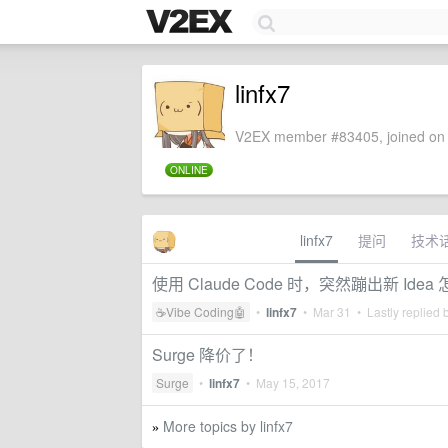
linfx7
V2EX member #83405, joined on 
ONLINE
linfx7
提问
技术
使用 Claude Code 时，突然蹦出新 Ide
☕Vibe Coding🤖
•
linfx7
•
Mar 31
• Lastly replied 
Surge 降价了！
Surge
•
linfx7
•
May 15, 2017
More topics by linfx7
»