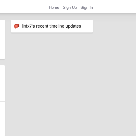
Home
Sign Up
Sign In
linfx7's recent timeline updates