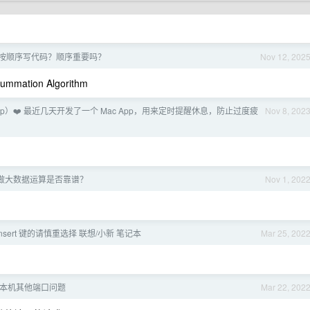
按顺序写代码？顺序重要吗？
Nov 12, 202
ion Algorithm
App）❤️ 最近几天开发了一个 Mac App，用来定时提醒休息，防止过度疲
Nov 8, 202
做大数据运算是否靠谱？
Nov 1, 202
insert 键的请慎重选择 联想/小新 笔记本
Mar 25, 202
转到本机其他端口问题
Mar 22, 202