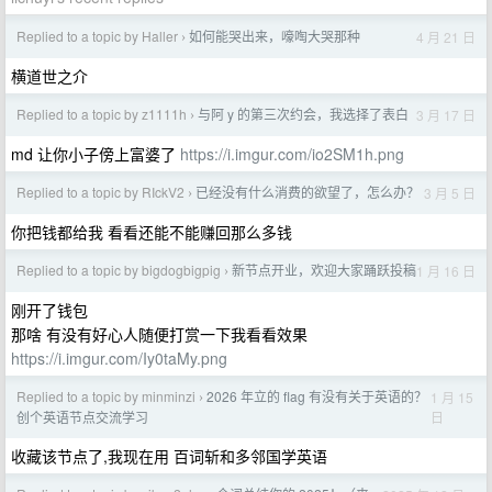
Replied to a topic by Haller
如何能哭出来，嚎啕大哭那种
4 月 21 日
›
横道世之介
Replied to a topic by z1111h
与阿 y 的第三次约会，我选择了表白
3 月 17 日
›
md 让你小子傍上富婆了
https://i.imgur.com/io2SM1h.png
Replied to a topic by RIckV2
已经没有什么消费的欲望了，怎么办？
3 月 5 日
›
你把钱都给我 看看还能不能赚回那么多钱
Replied to a topic by bigdogbigpig
新节点开业，欢迎大家踊跃投稿
1 月 16 日
›
刚开了钱包
那啥 有没有好心人随便打赏一下我看看效果
https://i.imgur.com/Iy0taMy.png
Replied to a topic by minminzi
2026 年立的 flag 有没有关于英语的？
1 月 15
›
日
创个英语节点交流学习
收藏该节点了,我现在用 百词斩和多邻国学英语