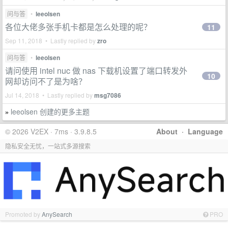
问与答
•
leeolsen
各位大佬多张手机卡都是怎么处理的呢？
11
Sep 11, 2018 • Lastly replied by
zro
问与答
•
leeolsen
请问使用 intel nuc 做 nas 下载机设置了端口转发外
10
网却访问不了是为啥？
Jul 14, 2018 • Lastly replied by
msg7086
leeolsen 创建的更多主题
»
© 2026 V2EX · 7ms · 3.9.8.5
About
·
Language
隐私安全无忧，一站式多源搜索
Promoted by
AnySearch
PRO