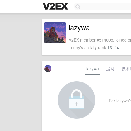
lazywa
V2EX member #514608, joined on
Today's activity rank
16124
lazywa
提问
技术
Per lazywa's