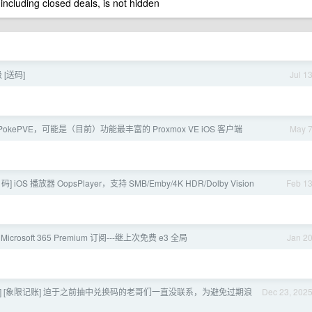
 including closed deals, is not hidden
[送码]
Jul 1
 PokePVE，可能是（目前）功能最丰富的 Proxmox VE iOS 客户端
May 
o 码] iOS 播放器 OopsPlayer，支持 SMB/Emby/4K HDR/Dolby Vision
Feb 1
icrosoft 365 Premium 订阅---继上次免费 e3 全局
Jan 2
OS] [象限记账] 迫于之前抽中兑换码的老哥们一直没联系，为避免过期浪
Dec 23, 202