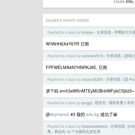
Deals
info,
lazywa's recent replies
Replied to a topic by
timqian
分享创造
呼噜娃大升级 
›
›
WYAHH6X4Y6YR 已用
Replied to a topic by
summer2019
分享创造
[送码]
›
›
FPFWELMA4N7HNRKJ8E, 已用
Replied to a topic by
coconut5200
分享创造
[送 Pr
›
›
求个码 emh3aW5nMTEyMUBnbWFpbC5jb20=
Replied to a topic by
tunggt
程序员
微软免费 2 年的 M
›
›
@
skymanv2
#3 我的
edu.kg
成功了😁
Replied to a topic by
DesperateNeck
分享创造
[i
›
›
费，剩余的 10 个兑换码先到先得