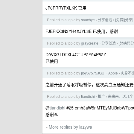
JP6FRRYPXLKK 已用
Replied to a topic by
sauchye
分享创造
[免费][分享
›
›
FJEPKX3N3YH4XJYL3E 已使用，感谢
Replied to a topic by
graycreate
分享创造
[兑换码分享
›
›
D9VXG1DTXL4CTUP2Y94P82Z
已使用
Replied to a topic by
jioy67575JGUI
Apple
肉身不出
›
›
之前开通了睡眠呼吸暂停，这次高血压通知还要
Replied to a topic by
tiandishi
推广
来来来，送几个 
›
›
@
tiandishi
#25 emh3aW5nMTEyMUBnbWFpbC
感谢🙏
More replies by lazywa
»