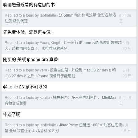
聊聊您最近看的有意思的书
Replied to a topic by laotielaile
送 500m 动态住宅流量 免实名邮箱
6 月 29
›
日
注册 极豹代理
先免费体验，满意再充值。
Replied to a topic by YoungKing6
介于国行 iPhone 和外版差距越来越
6 月
›
23 日
大，想换国内安卓了，求推荐品牌系列
刚买的 美版 iphone pro 真香
Replied to a topic by vem
摸鱼自由咯~ 升级到 macOS 27 dev 2 和
6 月
›
23 日
iOS 27 dev 2 之后, iPhone 镜像终于能用啦
@
Lenic
26 是不可以的
Replied to a topic by kphiia
鲸鱼有声：多人有声剧创作， MiniMax
6 月 15
›
日
音频合成免费
牛逼了啊
Replied to a topic by laotielaile
JibaoProxy 注册送 1000M 动态住宅流
6 月
›
15 日
量 全球静态住宅 4 刀起 机房 2 刀