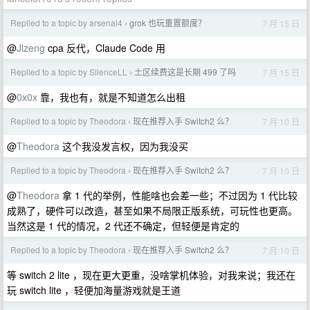
Replied to a topic by arsenal4
grok 也玩重置额度？
7 月 15 日
›
@
Jlzeng
cpa 反代，Claude Code 用
Replied to a topic by SilenceLL
土区续费这是长期 499 了吗
7 月 15 日
›
@
0x0x
靠，我也有，就是不知道怎么出租
Replied to a topic by Theodora
现在推荐入手 Switch2 么？
7 月 10 日
›
@
Theodora
这个我没发言权，因为我没买
Replied to a topic by Theodora
现在推荐入手 Switch2 么？
7 月 10 日
›
@
Theodora
拿 1 代的举例，性能啥也会差一些；不过因为 1 代比较
成熟了，硬件可以改造，甚至如果不局限正版系统，可玩性也更高。
当然这是 1 代的情况，2 代还不确定，但轻便是肯定的
Replied to a topic by Theodora
现在推荐入手 Switch2 么？
7 月 10 日
›
等 switch 2 lite ，现在更大更重，没啥掌机体验，对我来说；我还在
玩 switch lite ，轻便加海量游戏就是王道