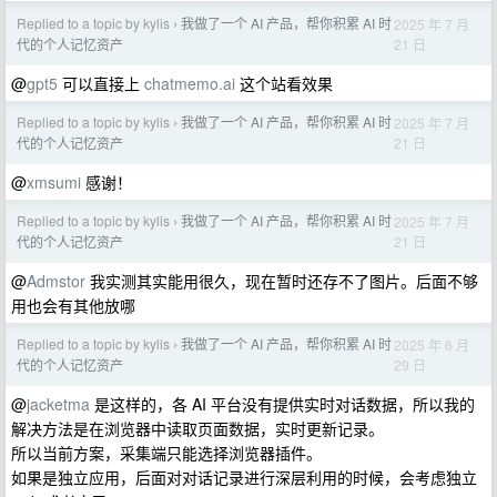
Replied to a topic by kylis
我做了一个 AI 产品，帮你积累 AI 时
2025 年 7 月
›
21 日
代的个人记忆资产
@
gpt5
可以直接上
chatmemo.ai
这个站看效果
Replied to a topic by kylis
我做了一个 AI 产品，帮你积累 AI 时
2025 年 7 月
›
21 日
代的个人记忆资产
@
xmsumi
感谢！
Replied to a topic by kylis
我做了一个 AI 产品，帮你积累 AI 时
2025 年 7 月
›
21 日
代的个人记忆资产
@
Admstor
我实测其实能用很久，现在暂时还存不了图片。后面不够
用也会有其他放哪
Replied to a topic by kylis
我做了一个 AI 产品，帮你积累 AI 时
2025 年 6 月
›
29 日
代的个人记忆资产
@
jacketma
是这样的，各 AI 平台没有提供实时对话数据，所以我的
解决方法是在浏览器中读取页面数据，实时更新记录。
所以当前方案，采集端只能选择浏览器插件。
如果是独立应用，后面对对话记录进行深层利用的时候，会考虑独立