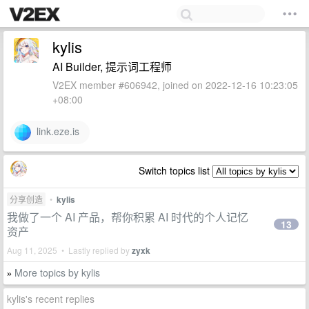
kylis
AI Builder, 提示词工程师
V2EX member #606942, joined on 2022-12-16 10:23:05
+08:00
link.eze.is
Switch topics list
分享创造
•
kylis
我做了一个 AI 产品，帮你积累 AI 时代的个人记忆
13
资产
Aug 11, 2025 • Lastly replied by
zyxk
More topics by kylis
»
kylis's recent replies