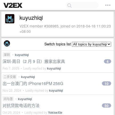
kuyuzhiqi
V2EX member #308985, joined on 2018-04-16 11:00:23
+08:00
Switch topics list
深圳
•
kuyuzhiqi
深圳-周日（2 月 9 日）搬家出家具
4
Feb 7, 2025 • Lastly replied by
kuyuzhiqi
二手交易
•
kuyuzhiqi
出一台澳门的 iPhone16PM 256G
10
Nov 22, 2024 • Lastly replied by
kuyuzhiqi
问与答
•
kuyuzhiqi
对抗贷款电话的方法
50
Oct 20, 2024 • Lastly replied by
YokioeXie