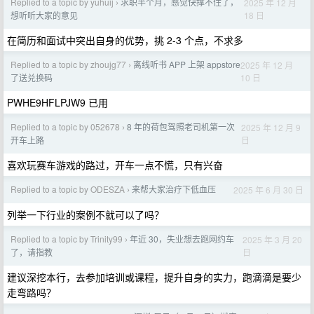
Replied to a topic by yuhuij
求职半个月，感觉快撑不住了，
2025 年 12 月
›
18 日
想听听大家的意见
在简历和面试中突出自身的优势，挑 2-3 个点，不求多
Replied to a topic by zhoujg77
离线听书 APP 上架 appstore
2025 年 12 月
›
10 日
了送兑换码
PWHE9HFLPJW9 已用
Replied to a topic by 052678
8 年的荷包驾照老司机第一次
2025 年 12 月 9
›
日
开车上路
喜欢玩赛车游戏的路过，开车一点不慌，只有兴奋
Replied to a topic by ODESZA
来帮大家治疗下低血压
2025 年 6 月 30 日
›
列举一下行业的案例不就可以了吗？
Replied to a topic by Trinity99
年近 30，失业想去跑网约车
2025 年 3 月 20
›
日
了，请指教
建议深挖本行，去参加培训或课程，提升自身的实力，跑滴滴是要少
走弯路吗？