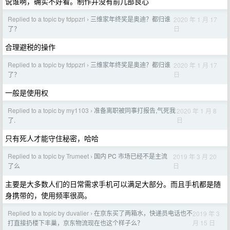
说谁啊，确实不好看。制作并没有前几部良心
Replied to a topic by fdppzrl
三维家年终奖是奥迪？都归谁
2020 年 1 月 17
›
日
了？
合理避税的操作
Replied to a topic by fdppzrl
三维家年终奖是奥迪？都归谁
2020 年 1 月 17
›
日
了？
一般是使用权
Replied to a topic by my1103
准备离职被同事打报告,气死我
2020 年 1 月 8
›
日
了.
只有死人才能守住秘密，哈哈
Replied to a topic by Trumeet
国内 PC 市场已经不是主流
2019 年 3 月 20
›
日
了么
主要是大多数人们的日常需求手机可以满足大部分。而且手机都是随
身携带的，使用频率很高。
Replied to a topic by duvalier
在京东买了两箱水，快递员电话也不
2019 年 3
›
月 15 日
打直接扔楼下丰巢，京东物流现在也这个样子么？