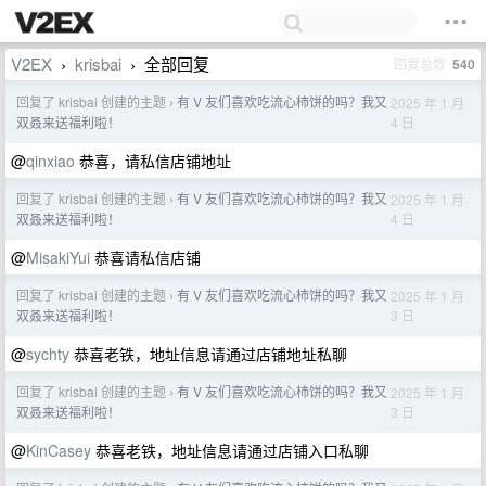
V2EX
krisbai
全部回复
回复总数
540
›
›
回复了 krisbai 创建的主题
有 V 友们喜欢吃流心柿饼的吗？我又
2025 年 1 月
›
4 日
双叒来送福利啦！
@
qinxiao
恭喜，请私信店铺地址
回复了 krisbai 创建的主题
有 V 友们喜欢吃流心柿饼的吗？我又
2025 年 1 月
›
4 日
双叒来送福利啦！
@
MisakiYui
恭喜请私信店铺
回复了 krisbai 创建的主题
有 V 友们喜欢吃流心柿饼的吗？我又
2025 年 1 月
›
3 日
双叒来送福利啦！
@
sychty
恭喜老铁，地址信息请通过店铺地址私聊
回复了 krisbai 创建的主题
有 V 友们喜欢吃流心柿饼的吗？我又
2025 年 1 月
›
3 日
双叒来送福利啦！
@
KinCasey
恭喜老铁，地址信息请通过店铺入口私聊