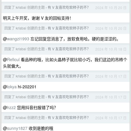
回复了 krisbai 创建的主题
有 V 友喜欢吃软柿子的不？
2024 年 10 月 20 日
›
明天上午开奖，谢谢 V 友的回帖支持！
回复了 krisbai 创建的主题
有 V 友喜欢吃软柿子的不？
2024 年 10 月 20 日
›
@
wangzi1993
忘记回复您消息了，放软食用哈。硬的是涩涩的。
回复了 krisbai 创建的主题
有 V 友喜欢吃软柿子的不？
2024 年 10 月 18 日
›
@
Reficul
看品种的哦，比如火晶柿子就比较小巧，我们这边的吊柿个
头就偏大。
回复了 krisbai 创建的主题
有 V 友喜欢吃软柿子的不？
2024 年 10 月 17 日
›
@
lokya
hi-202201
回复了 krisbai 创建的主题
有 V 友喜欢吃软柿子的不？
2024 年 10 月 17 日
›
@
hzz2
您用抖音扫报错了吗？
回复了 krisbai 创建的主题
有 V 友喜欢吃软柿子的不？
2024 年 10 月 17 日
›
@
sunny1827
收到是脆的哦