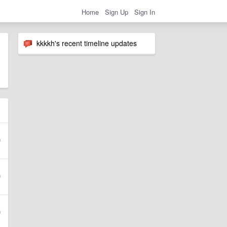
Home
Sign Up
Sign In
kkkkh's recent timeline updates