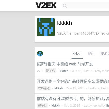
kkkkh
V2EX member #465647, joined on
kkkkh
提问
技术
[招聘] 重庆 中高级 web 前端开发
1
酷工作
•
kkkkh
•
Jun 13, 2025
• Lastly repli
开发遇到一个好的产品经理是多么重要的
职场话题
•
kkkkh
•
Mar 12, 2025
• Lastly replied 
前端有没有可以拿得出手的，能惊艳到后
程序员
•
kkkkh
•
Sep 2, 2025
• Lastly replied by
l