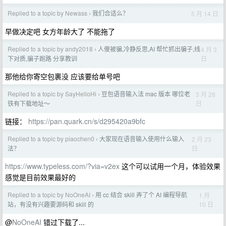
Replied to a topic by Newass
我们合适么？
5 月 14 日
›
早做决定吧 女方年龄大了 不能拖了
Replied to a topic by andy2018
人傻被骗,冷静反思,AI 帮忙抓出骗子,线
4 月 3
›
日
下对质,骗子跑路 分享教训
那他给你寄空包裹没 应该要给单号吧
Replied to a topic by SayHelloHi
豆包语音输入法 mac 版本 哪位老
3 月 28
›
日
铁有下载地址～
链接：
https://pan.quark.cn/s/d295420a9bfc
Replied to a topic by piaochen0
大家现在语音输入使用什么输入
2 月 23
›
日
法？
https://www.typeless.com/?via=v2ex
这个可以试用一个月，体验效果
感觉是目前效果最好的
Replied to a topic by NoOneAI
用 cc 结合 skill 弄了个 AI 编程导航
1 月
›
10 日
站，有没有兴趣要源码和 skill 的
@
NoOneAI
错过下载了...