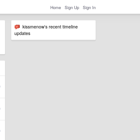
Home
Sign Up
Sign In
kissmenow's recent timeline
updates