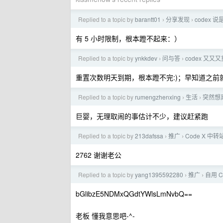
Replied to a topic by
barantt01
分享发现
codex 
›
›
有 5 小时限制，根本蹬不起来：）
Replied to a topic by
ynkkdev
问与答
codex 又又
›
›
重置次数明天到期，根本蹬不完:)；早知道之前
Replied to a topic by
rumengzhenxing
生活
突然想
›
›
巨婴，无理取闹的事估计不少，建议赶紧跑
Replied to a topic by
213dafssa
推广
Code X 中
›
›
2762 谢谢老公
Replied to a topic by
yang1395592280
推广
自用 C
›
›
bGlibzE5NDMxQGdtYWlsLmNvbQ==
老板 懂我意思吧-^-