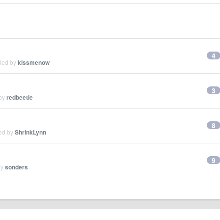
4
lied by
kissmenow
3
 by
redbeetle
8
ied by
ShrinkLynn
9
by
sonders