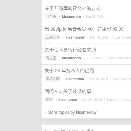
关于开源库阅读文档的方式
问与答
•
kissmenow
•
Sep 6, 2024
出 88vip 网易云会员 40，芒果/优酷 35
二手交易
•
kissmenow
•
Jun 19, 2024
• Lastly rep
关于程序员转行经验求助
问与答
•
kissmenow
•
Jul 5, 2025
• Lastly replied
关于 24 年技术人的出路
职场话题
•
kissmenow
•
Feb 4, 2024
• Lastly repl
问问 v 友关于装修的事
装修
•
kissmenow
•
Oct 30, 2023
• Lastly replied 
More topics by kissmenow
»
kissmenow's recent replies