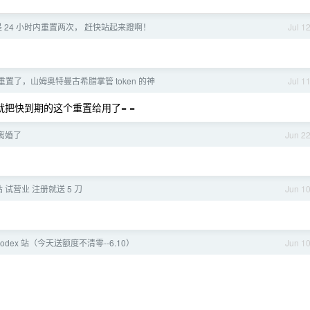
说是 24 小时内重置两次， 赶快站起来蹬啊！
Jul 1
又重置了，山姆奥特曼古希腊掌管 token 的神
Jul 1
就把快到期的这个重置给用了= =
离婚了
Jun 2
转站 试营业 注册就送 5 刀
Jun 1
odex 站（今天送额度不清零--6.10）
Jun 1