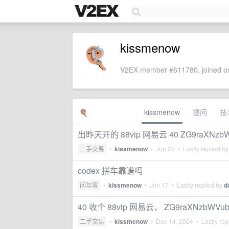
kissmenow
V2EX member #611780, joined on
kissmenow
提问
技
出昨天开的 88vip 网易云 40 ZG9raXNzbW
二手交易
•
kissmenow
•
Jun 22
• Lastly replied b
codex 拼车靠谱吗
问与答
•
kissmenow
•
Jun 17
• Lastly replied by
d
40 收个 88vip 网易云， ZG9raXNzbWVub
二手交易
•
kissmenow
•
Dec 14, 2024
• Lastly rep