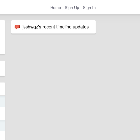
Home
Sign Up
Sign In
jsshwqz's recent timeline updates
4
4