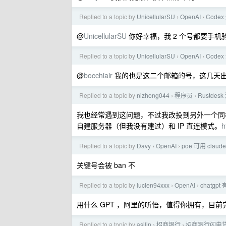
Replied to a topic by
UnicellularSU
OpenAI
Code
›
›
@
UnicellularSU
你好幸福，我 2 个号都要手机
Replied to a topic by
UnicellularSU
OpenAI
Code
›
›
@
bocchiair
我的也是这二个邮箱的号，这几天
Replied to a topic by
nizhong044
程序员
Rustd
›
›
我也经常遇到这问题，不过我改投到另外一个同样开
自建服务器（但我没有建过）和 IP 直连模式。
h
Replied to a topic by
Davy
OpenAI
poe 可用 claude
›
›
关键号会被 ban 不
Replied to a topic by
lucien94xxx
OpenAI
chatg
›
›
用什么 GPT ，阿里的听悟，值得你拥有，目
Replied to a topic by
asilin
招商银行
招商银行闪电贷
›
›