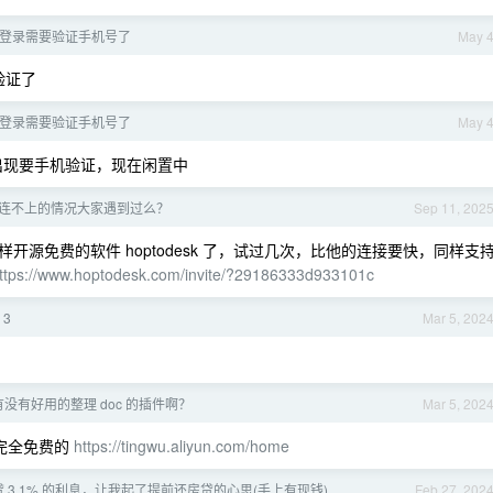
x 登录需要验证手机号了
May 
验证了
x 登录需要验证手机号了
May 
出现要手机验证，现在闲置中
esk 连不上的情况大家遇到过么？
Sep 11, 202
源免费的软件 hoptodesk 了，试过几次，比他的连接要快，同样支
ttps://www.hoptodesk.com/invite/?29186333d933101c
 3
Mar 5, 202
pt 有没有好用的整理 doc 的插件啊？
Mar 5, 202
前完全免费的
https://tingwu.aliyun.com/home
 3.1% 的利息，让我起了提前还房贷的心思(手上有现钱)
Feb 27, 202