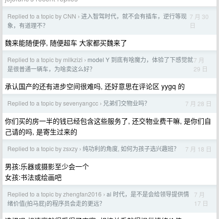
Replied to a topic by CNN
进入智驾时代，就不会有插车，逆行等现
7 月 30
›
日
象，有道理不？
魏来能随便停, 随便超车 大家都买魏来了
Replied to a topic by milkzizi
model Y 到底有啥魔力，体验了下感觉就
7 月
›
29 日
是很普通一辆车，为啥卖这么好？
承认国产的还有进步空间很难吗, 还好意思在评论区 yygq 的
Replied to a topic by sevenyangcc
兄弟们交物业吗？
7 月 28 日
›
你们买的房一半的钱已经包含这些服务了, 还交物业费干嘛, 是你们自
己请的吗, 是寄生过来的
Replied to a topic by zsxzy
纯功利的角度, 如何为孩子选兴趣班？
7 月 18 日
›
男孩:乐器或摄影至少会一个
女孩:书法或绘画吧
Replied to a topic by zhengfan2016
ai 时代，是不是会给领导提供情
7 月
›
17 日
绪价值(拍马屁)的程序员会走的更远？