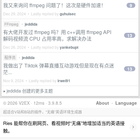
我又来询问 ffmpeg 问题了！这次是硬件加速！
9
Dec 29, 2024 • Lastly replied by
guhuisec
FFmpeg
•
jeddida
有大佬开发过 ffmpeg 吗？用 c++调用 ffmpeg API
13
解码视频流 CPU 占用率高，求解决办法
Dec 26, 2024 • Lastly replied by
yankebupt
程序员
•
jeddida
我做出了 Tiktok 弹幕直播互动游戏但是现在有点迷
13
茫...
Nov 9, 2024 • Lastly replied by
lrwei91
jeddida 创建的更多主题
»
© 2026 V2EX · 12ms · 3.9.8.5
About
·
Language
超适合V站和B站的插件，“无痛”英语环境生成器
Ries 能帮你在刷网页、看视频时“无痛”地增加适当的英语接
›
触。