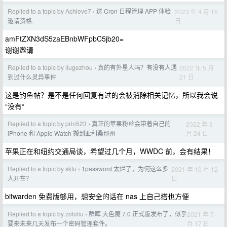
Replied to a topic by Achieve7
送 Cron 日程管理 APP 体验
2023 年 4 月 16
›
日
邀请资格.
amFtZXN3dS5zaEBnbWFpbC5jb20=
谢谢邀请
Replied to a topic by liugezhou
真的有外星人吗？有没有人遇
2022 年 5 月
›
21 日
到过什么灵异事件
这是钓鱼帖？是不是任何回复有过的会被消除相关记忆，所以我会说
“没有“
Replied to a topic by prin523
真正的苹果粉丝会带着自己的
2022 年 3
›
月 24 日
iPhone 和 Apple Watch 搬到亚利桑那州
苹果正在和纽约交通局谈，希望过几个月，WWDC 前，会有结果！
Replied to a topic by skfu
1password 太烂了，为何这么多
2021 年 10 月 12
›
日
人开车？
bitwarden 免费版够用，想安全的话在 nas 上自己搭也方便
Replied to a topic by zololiu
群晖 大色魔 7.0 正式版发布了，似乎
2021 年 7
›
月 17 日
要来未来几天发布一个密码管理套件。