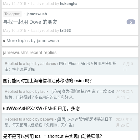
May 14, 2015 • Lastly replied by
hukangha
Telegram
•
jameswush
寻找一起用 Dove 的朋友
5
May 16, 2015 • Lastly replied by
txl263
More topics by jameswush
»
jameswush's recent replies
Replied to a topic by aaatches
国行 iPhone Air 出入境用户使用指
2 月 3
›
日
南：换卡流程详解
国行能同时加上海电信和江苏移动的 esim 吗？
Replied to a topic by lauix
[送码] 身为摄影师精心打造了一款 iOS
2025 年 3
›
月 11 日
相机，已经得到了多名用户的认可和好评。
63WW3A8HPX7XW7FM6E 已用，多谢
Replied to a topic by bapaws
[画历] 🎉🎉🎉帮你把艺术装进日子
2023 年 9
›
月 26 日
里，每天都可以做壁纸「免费🆓，无广告」
是不是可以搭配 ios 上 shortcut 来实现自动换壁纸？