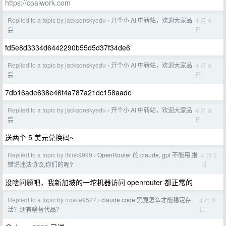
https://coaiwork.com
Replied to a topic by jacksonskyedu
开个小 AI 中转站，欢迎大家品
4 月 9
›
日
尝
fd5e8d3334d6442290b55d5d37f34de6
Replied to a topic by jacksonskyedu
开个小 AI 中转站，欢迎大家品
4 月 9
›
日
尝
7db16ade638e46f4a787a21dc158aade
Replied to a topic by jacksonskyedu
开个小 AI 中转站，欢迎大家品
4 月 9
›
日
尝
送两个 5 美元兑换码~
Replied to a topic by think9999
OpenRouter 的 claude, gpt 不能用,报
4 月 9
›
日
错说违法协议,你们的呢?
没啥问题吧，我新加坡的一坨机器访问 openrouter 都正常的
Replied to a topic by rookie9527
claude code 究竟怎么才能稳定存
4 月 9
›
日
活？还有啥替代品？