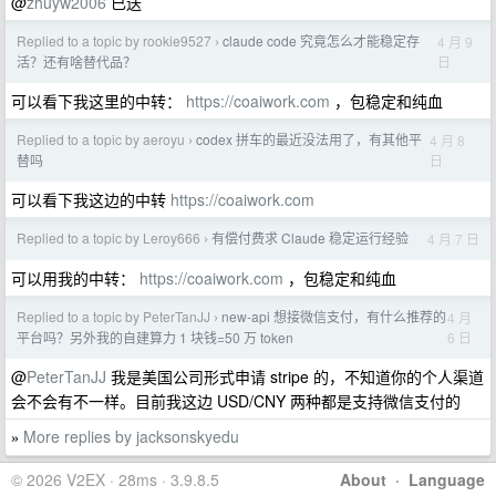
@
zhuyw2006
已送
Replied to a topic by rookie9527
claude code 究竟怎么才能稳定存
4 月 9
›
日
活？还有啥替代品？
可以看下我这里的中转：
https://coaiwork.com
，包稳定和纯血
Replied to a topic by aeroyu
codex 拼车的最近没法用了，有其他平
4 月 8
›
日
替吗
可以看下我这边的中转
https://coaiwork.com
Replied to a topic by Leroy666
有偿付费求 Claude 稳定运行经验
4 月 7 日
›
可以用我的中转：
https://coaiwork.com
，包稳定和纯血
Replied to a topic by PeterTanJJ
new-api 想接微信支付，有什么推荐的
4 月
›
6 日
平台吗？另外我的自建算力 1 块钱=50 万 token
@
PeterTanJJ
我是美国公司形式申请 stripe 的，不知道你的个人渠道
会不会有不一样。目前我这边 USD/CNY 两种都是支持微信支付的
More replies by jacksonskyedu
»
© 2026 V2EX · 28ms · 3.9.8.5
About
·
Language