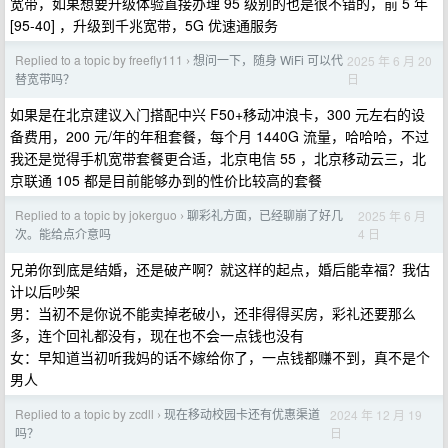
宽带，如果想要升级体验直接办理 95 级别的也是很不错的，前 5 年
[95-40] ，升级到千兆宽带，5G 优速通服务
Replied to a topic by freefly111
想问一下，随身 WiFi 可以代
2025 年 6 月 20
›
日
替宽带吗？
如果是在北京建议入门搭配中兴 F50+移动冲浪卡，300 元左右的设
备费用，200 元/年的年租套餐，每个月 1440G 流量，哈哈哈，不过
我还是觉得手机宽带套餐更合适，北京电信 55 ，北京移动云三，北
京联通 105 都是目前能够办到的性价比较高的套餐
Replied to a topic by jokerguo
聊彩礼方面，已经聊崩了好几
2025 年 6 月
›
4 日
次。能给点介意吗
兄弟你到底是结婚，还是破产啊？就这样的起点，婚后能幸福？我估
计以后吵架
男：当初不是你说不能卖掉老破小，还非得得买房，彩礼还要那么
多，连个回礼都没有，现在也不会一点钱也没有
女：早知道当初听我妈的话不嫁给你了，一点钱都赚不到，真不是个
男人
Replied to a topic by zcdll
现在移动校园卡还有优惠渠道
2024 年 12 月 19
›
日
吗？