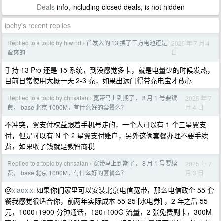
Deals
info, including closed deals, is not hidden
ipchy's recent replies
Replied to a topic by hiwind
首发入的 13 换了三方电池还是
2025 年 7 月 4
›
日
蛮爽的
手持 13 Pro 还是 15 系统，到没感觉多卡，就是电量少的时候发热，
目前日常使用大概一天 2-3 充，如果出远门得带充电宝才放心
Replied to a topic by chnsatan
宽带马上到期了， 8 月 1 号要续
2025 年 7
›
月 4 日
费， base 北京 1000M，有什么好的套餐么？
不冲突，翼支付权益跟着手机号走的，一个人可以有 1 个三星翼支
付，但是可以有 N 个 2 星翼支付账户，另外这俩套餐办理不要手续
费，如果收了钱就是教智商税
Replied to a topic by chnsatan
宽带马上到期了， 8 月 1 号要续
2025 年 7
›
月 3 日
费， base 北京 1000M，有什么好的套餐么？
@
xiaoxixi
如果你们家里可以安装北京电信宽带，那么电信政企 55 套
餐我感觉很适合你，前两年实际成本 55-25 [水电券] ，2 年之后 55
元，1000+1900 分钟通话，120+100G 流量，2 张免费副卡，300M