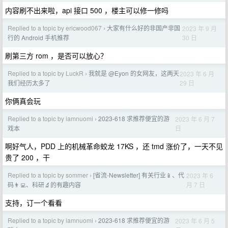
内容刷不出来啦，api 接口 500 ，楼主可以修一修吗
Replied to a topic by ericwood067
大家有什么好的非国产非国
2023 年 9 月
›
30 日
行的 Android 手机推荐
刷第三方 rom ，是否可以放心？
Replied to a topic by LuckR
我就是 @Eyon 的女网友，这两天
2023 年 6 月
›
29 日
我们经历太多了
你俩真会玩
Replied to a topic by iamnuomi
2023-618 求推荐便宜的游
2023 年 6 月 7
›
日
戏本
啊好气人，PDD 上的机械革命蛟龙 17KS ，还 tmd 涨价了，一天不见
贵了 200 ，干
Replied to a topic by sommer
[省流-Newsletter] 有关行业📱、代
2023 年 6
›
月 7 日
码👨‍💻、科研🔬的有趣内容
支持，订一个看看
Replied to a topic by iamnuomi
2023-618 求推荐便宜的游
2023 年 6 月 5
›