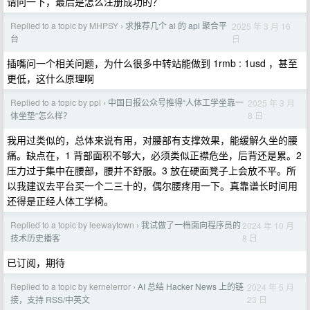
请问一下，最后是怎么注册成功的？
Replied to a topic by MHPSY
求推荐几个 ai 的 api 聚合平
2025 年 3 月 16
›
日
台
插嘴问一个相关问题，为什么很多中转站能做到 1rmb : 1usd ，甚至
更低，这什么原理啊
Replied to a topic by ppl
中国日报公众号推得“人体工学坐靠一
2025 年 3 月
›
8 日
体坐垫”怎么样？
我用过类似的，总体来说有用，对腰部有支撑效果，能缓解久坐的腰
痛。缺点在，1 背部面积不够大，必须类似正襟危坐，后背还是累。2
压力过于集中在腰部，腰并不舒服。3 放在硬面凳子上会放不平。所
以我建议去平台买一个二三十的，偶尔腰疼用一下。真靠谱长时间用
还得是正经人体工学椅。
Replied to a topic by leewaytown
我试做了一档面向程序员的
2024 年 10 月
›
8 日
技术历史播客
已订阅，期待
Replied to a topic by kernelerror
AI 总结 Hacker News 上的链
2024 年 5 月
›
23 日
接，支持 RSS/中英文