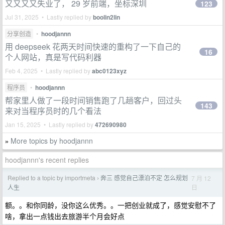
又又又又失业了， 29 岁前端，坐标深圳
123
Jul 31, 2025 • Lastly replied by
boolin2lin
分享创造
•
hoodjannn
用 deepseek 花两天时间快速的重构了一下自己的
16
个人网站，真是写代码利器
Feb 4, 2025 • Lastly replied by
abc0123xyz
程序员
•
hoodjannn
帮家里人做了一段时间销售跑了几趟客户，回过头
143
来对当程序员时的几个看法
Jan 15, 2025 • Lastly replied by
472690980
More topics by hoodjannn
»
hoodjannn's recent replies
Replied to a topic by importmeta
奔三 感觉自己漂泊不定 怎么规划
7 月 12
›
日
人生
额。。和你同龄，没你这么优秀。。一把创业就成了，感觉安慰不了
啥，拿出一点钱出去旅游半个月会好点