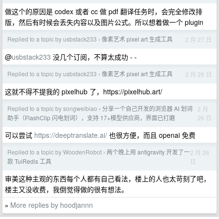
做这个的原因是 codex 或者 cc 做 pdf 翻译任务时，会完全修改排
版，然后有时候会丢失内容以及图片公式。所以想着做一个 plugin
Replied to a topic by usbstack233
像素艺术 pixel art 生成工具
2 月 27 日
›
@
usbstack233
没几个订阅，不算太成功 - -
Replied to a topic by usbstack233
像素艺术 pixel art 生成工具
2 月 26 日
›
这就不得不提我的 pixelhub 了，https://pixelhub.art/
Replied to a topic by songweibiao
分享一个自己开发的浏览器 AI 划词
2 月
›
26 日
助手（FlashClip 闪电划词），支持 17+模型供应商，界面已打磨
可以尝试
https://deeptranslate.ai/
也很方便，而且 openai 免费
Replied to a topic by WoodenRobot
两个晚上用 antigravity 开发了一
2 月 26
›
日
款 TuiRedis 工具
审美这种主观的东西每个人都有自己看法，楼上的人也太苛刻了吧，
楼主又没收费，我倒觉得做的很有想法。
More replies by hoodjannn
»