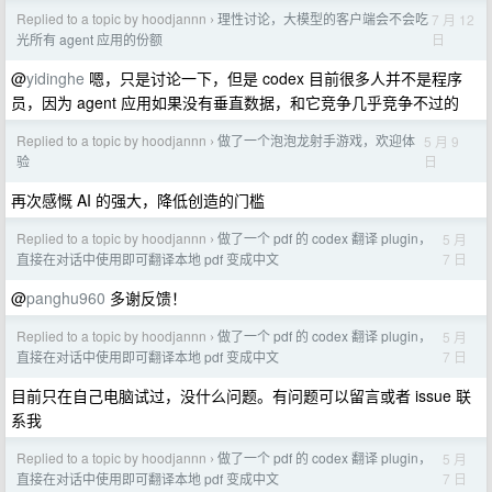
Replied to a topic by hoodjannn
理性讨论，大模型的客户端会不会吃
7 月 12
›
日
光所有 agent 应用的份额
@
yidinghe
嗯，只是讨论一下，但是 codex 目前很多人并不是程序
员，因为 agent 应用如果没有垂直数据，和它竞争几乎竞争不过的
Replied to a topic by hoodjannn
做了一个泡泡龙射手游戏，欢迎体
5 月 9
›
日
验
再次感慨 AI 的强大，降低创造的门槛
Replied to a topic by hoodjannn
做了一个 pdf 的 codex 翻译 plugin，
5 月
›
7 日
直接在对话中使用即可翻译本地 pdf 变成中文
@
panghu960
多谢反馈！
Replied to a topic by hoodjannn
做了一个 pdf 的 codex 翻译 plugin，
5 月
›
7 日
直接在对话中使用即可翻译本地 pdf 变成中文
目前只在自己电脑试过，没什么问题。有问题可以留言或者 issue 联
系我
Replied to a topic by hoodjannn
做了一个 pdf 的 codex 翻译 plugin，
5 月
›
7 日
直接在对话中使用即可翻译本地 pdf 变成中文