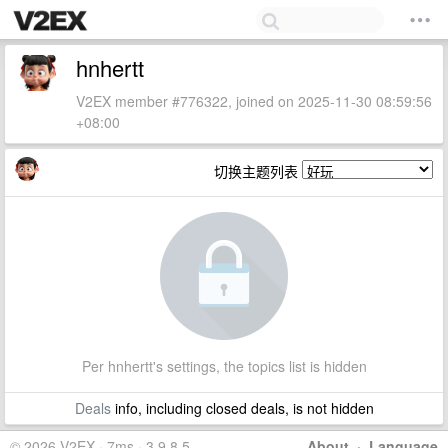
hnhertt
V2EX member #776322, joined on 2025-11-30 08:59:56
+08:00
切换主题列表
Per hnhertt's settings, the topics list is hidden
Deals
info, including closed deals, is not hidden
© 2026 V2EX · 7ms · 3.9.8.5
About
·
Language