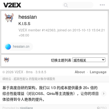
hessian
K.I.S.S
V2EX member #142363, joined on 2015-10-13 15:04:21
+08:00
hessian.cn
切换主题列表
© 2026 V2EX · 8ms · 3.9.8.5
About
·
Language
缤纷云 - 超高性能🚀 的智能对象存储服务
基于高度自研的架构，我们以 1/3 的成本提供最多 20+ 倍的
›
综合性能增益（对比OSS、Qiniu等主流服务），让你的项目
体验得到令人艳羡的提升。
Promoted by
nicoljiang
PRO