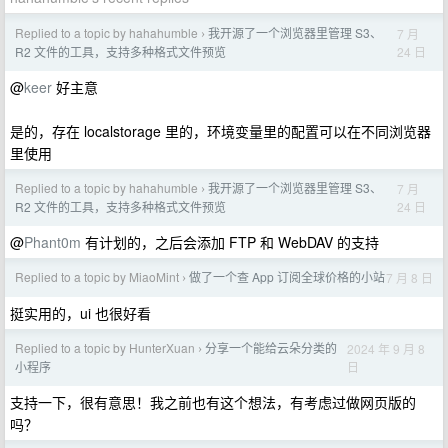
Replied to a topic by hahahumble
我开源了一个浏览器里管理 S3、
7 月
›
24 日
R2 文件的工具，支持多种格式文件预览
@
keer
好主意
是的，存在 localstorage 里的，环境变量里的配置可以在不同浏览器
里使用
Replied to a topic by hahahumble
我开源了一个浏览器里管理 S3、
7 月
›
24 日
R2 文件的工具，支持多种格式文件预览
@
Phant0m
有计划的，之后会添加 FTP 和 WebDAV 的支持
Replied to a topic by MiaoMint
做了一个查 App 订阅全球价格的小站
7 月 8 日
›
挺实用的，ui 也很好看
Replied to a topic by HunterXuan
分享一个能给云朵分类的
2024 年 9 月 8
›
日
小程序
支持一下，很有意思！我之前也有这个想法，有考虑过做网页版的
吗？