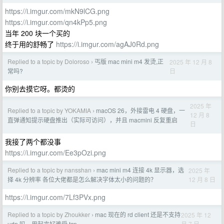
https://i.imgur.com/mkN9lCG.png
https://i.imgur.com/qn4kPp5.png
当年 200 块一个买的
终于用的舒畅了
https://i.imgur.com/agAJ0Rd.png
Replied to a topic by Doloroso
丐版 mac mini m4 发烫,正
2025 年 12 月 8
›
日
常吗?
你别去摸它呀。都烫的
2025 年
Replied to a topic by YOKAMIA
macOS 26，外接雷电 4 硬盘，一
›
12 月 8
直弹通知提示硬盘推出（实际可访问），并且 macmini 反复重启
日
我接了两个都没事
https://i.imgur.com/Ee3pOzi.png
Replied to a topic by nansshan
mac mini m4 连接 4k 显示器，选
2025 年
›
12 月 8 日
择 4k 分辨率 各位大佬都是怎么解决字体太小的问题的？
https://i.imgur.com/7Lf3PVx.png
Replied to a topic by Zhoukker
mac 现在的 rd client 还是不支持
2025 年 12
›
月 7 日
udp 吗，用起来好难受 tcp