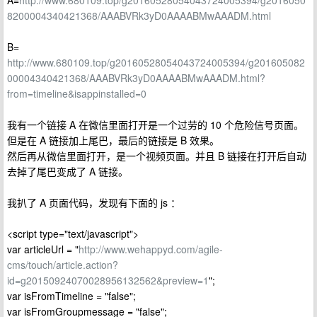
A=
http://www.680109.top/g20160528054043724005394/g2016050
8200004340421368/AAABVRk3yD0AAAABMwAAADM.html
B=
http://www.680109.top/g20160528054043724005394/g201605082
00004340421368/AAABVRk3yD0AAAABMwAAADM.html?
from=timeline&isappinstalled=0
我有一个链接 A 在微信里面打开是一个过劳的 10 个危险信号页面。
但是在 A 链接加上尾巴，最后的链接是 B 效果。
然后再从微信里面打开，是一个视频页面。并且 B 链接在打开后自动
去掉了尾巴变成了 A 链接。
我扒了 A 页面代码，发现有下面的 js ：
<script type="text/javascript">
var articleUrl = "
http://www.wehappyd.com/agile-
cms/touch/article.action?
id=g20150924070028956132562&preview=1
";
var isFromTimeline = "false";
var isFromGroupmessage = "false";