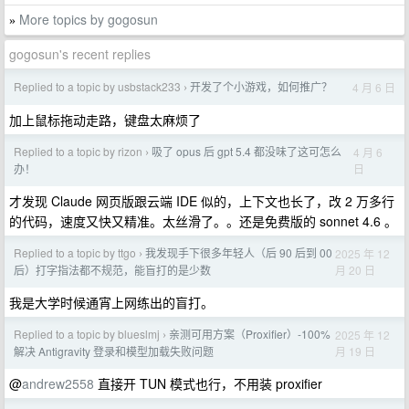
More topics by gogosun
»
gogosun's recent replies
Replied to a topic by usbstack233
开发了个小游戏，如何推广？
4 月 6 日
›
加上鼠标拖动走路，键盘太麻烦了
Replied to a topic by rizon
吸了 opus 后 gpt 5.4 都没味了这可怎么
4 月 6
›
日
办！
才发现 Claude 网页版跟云端 IDE 似的，上下文也长了，改 2 万多行
的代码，速度又快又精准。太丝滑了。。还是免费版的 sonnet 4.6 。
Replied to a topic by ttgo
我发现手下很多年轻人（后 90 后到 00
2025 年 12
›
月 20 日
后）打字指法都不规范，能盲打的是少数
我是大学时候通宵上网练出的盲打。
Replied to a topic by blueslmj
亲测可用方案（Proxifier）-100%
2025 年 12
›
月 19 日
解决 Antigravity 登录和模型加载失败问题
@
andrew2558
直接开 TUN 模式也行，不用装 proxifier