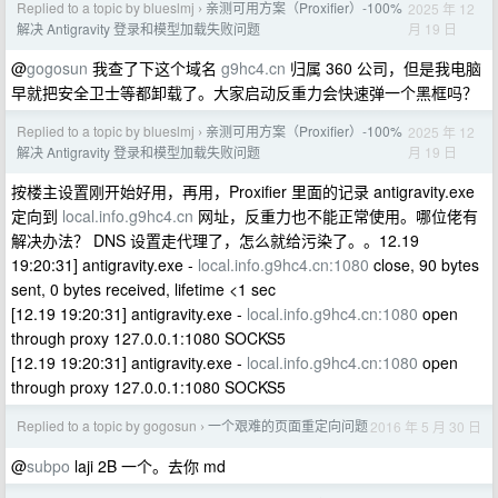
Replied to a topic by blueslmj
亲测可用方案（Proxifier）-100%
2025 年 12
›
月 19 日
解决 Antigravity 登录和模型加载失败问题
@
gogosun
我查了下这个域名
g9hc4.cn
归属 360 公司，但是我电脑
早就把安全卫士等都卸载了。大家启动反重力会快速弹一个黑框吗？
Replied to a topic by blueslmj
亲测可用方案（Proxifier）-100%
2025 年 12
›
月 19 日
解决 Antigravity 登录和模型加载失败问题
按楼主设置刚开始好用，再用，Proxifier 里面的记录 antigravity.exe
定向到
local.info.g9hc4.cn
网址，反重力也不能正常使用。哪位佬有
解决办法？ DNS 设置走代理了，怎么就给污染了。。12.19
19:20:31] antigravity.exe -
local.info.g9hc4.cn:1080
close, 90 bytes
sent, 0 bytes received, lifetime <1 sec
[12.19 19:20:31] antigravity.exe -
local.info.g9hc4.cn:1080
open
through proxy 127.0.0.1:1080 SOCKS5
[12.19 19:20:31] antigravity.exe -
local.info.g9hc4.cn:1080
open
through proxy 127.0.0.1:1080 SOCKS5
Replied to a topic by gogosun
一个艰难的页面重定向问题
2016 年 5 月 30 日
›
@
subpo
laji 2B 一个。去你 md