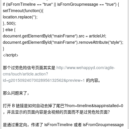
if (isFromTimeline == "true" || isFromGroupmessage == "true") {
setTimeout(function(){
location.replace('');
}, 500);
} else {
document.getElementById("mainFrame").src = articleUrl;
document.getElementById("mainFrame").removeAttribute("style");
}
</script>
那个过劳危险信号页面其实是
http://www.wehappyd.com/agile-
cms/touch/article.action?
id=g20150924070028956132562&preview=1
的内容。
那么问题来了，
打开 B 链接是如何自动去掉了尾巴?from=timeline&isappinstalled=0
，并且显示的页面内容是含视频的页面而不是过劳危险页面？
是通过重定向，传递了 isFromTimeline 或者 isFromGroupmessage