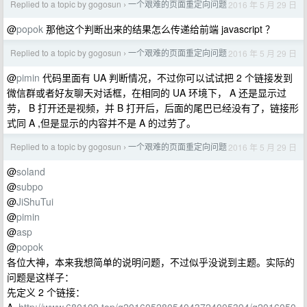
Replied to a topic by gogosun
一个艰难的页面重定向问题
2016 年 5 月 29 日
›
@
popok
那他这个判断出来的结果怎么传递给前端 javascript ？
Replied to a topic by gogosun
一个艰难的页面重定向问题
2016 年 5 月 29 日
›
@
pimin
代码里面有 UA 判断情况，不过你可以试试把 2 个链接发到
微信群或者好友聊天对话框，在相同的 UA 环境下， A 还是显示过
劳， B 打开还是视频，并 B 打开后，后面的尾巴已经没有了，链接形
式同 A ,但是显示的内容并不是 A 的过劳了。
Replied to a topic by gogosun
一个艰难的页面重定向问题
2016 年 5 月 29 日
›
@
soland
@
subpo
@
JiShuTui
@
pimin
@
asp
@
popok
各位大神，本来我想简单的说明问题，不过似乎没说到主题。实际的
问题是这样子：
先定义 2 个链接：