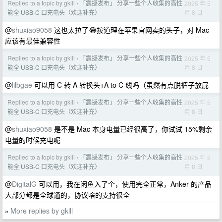
Replied to a topic by gklll
「震撼发布」 分享一些个人收集的高性
2025 年 5
›
月 8 日
能全 USB-C 口充电头（欢迎补充）
@
shuxiao9058
这也太拉了😂按道理在苹果官网卖的头子，对 Mac
应该有最佳兼容性
Replied to a topic by gklll
「震撼发布」 分享一些个人收集的高性
2025 年 5
›
月 8 日
能全 USB-C 口充电头（欢迎补充）
@
lilbgae
可以用 C 转 A 转换头+A to C 线吗（虽然有点脱裤子放屁
Replied to a topic by gklll
「震撼发布」 分享一些个人收集的高性
2025 年 5
›
月 8 日
能全 USB-C 口充电头（欢迎补充）
@
shuxiao9058
是不是 Mac 本身电量已经很高了，你试试 15%剩余
电量的时候充电呢
Replied to a topic by gklll
「震撼发布」 分享一些个人收集的高性
2025 年 5
›
月 8 日
能全 USB-C 口充电头（欢迎补充）
@
DigitalG
可以用，我在闲鱼入了个，使用完全正常，Anker 的产品
大部分都是全球通的，协议啥的支持很全
More replies by gklll
»