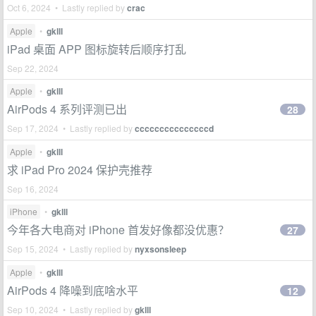
Oct 6, 2024 • Lastly replied by
crac
Apple
•
gklll
iPad 桌面 APP 图标旋转后顺序打乱
Sep 22, 2024
Apple
•
gklll
AirPods 4 系列评测已出
28
Sep 17, 2024 • Lastly replied by
cccccccccccccccd
Apple
•
gklll
求 iPad Pro 2024 保护壳推荐
Sep 16, 2024
iPhone
•
gklll
今年各大电商对 iPhone 首发好像都没优惠？
27
Sep 15, 2024 • Lastly replied by
nyxsonsleep
Apple
•
gklll
AirPods 4 降噪到底啥水平
12
Sep 10, 2024 • Lastly replied by
gklll