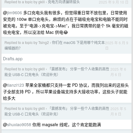
Replied to a topic by gklll
充电方向诱骗转接头
2025 年 9 月 10 日
›
@
jim9606
多口充电头我有很多，但觉得重日常不放包里，日常使用
安克的 100w 单口充电头，麻烦的点在于磁吸充电宝和电脑不能同时
被充电，至于“电源->充电宝->Mac”，我日常携带的是个 5k 毫安的磁
吸充电宝，所以没法给 Mac 供电😂
Replied to a topic by Tsing2
你们在 macOS 下是用哪个纯文本
2025 年 6 月 9
›
日
编辑器的？
Drafts.app
Replied to a topic by gklll
「震撼发布」 分享一些个人收集的高性
2025 年 6
›
月 6 日
能全 USB-C 口充电头（欢迎补充）
@
tianzi123
苹果全家桶都只支持一套 PD 协议，而我列出来的这些头
子全部支持 PD ，所以苹果设备端支持多大接收功率，这些头子就能
给多大
Replied to a topic by gklll
「震撼发布」 分享一些个人收集的高性
2025 年 5
›
月 8 日
能全 USB-C 口充电头（欢迎补充）
@
shuxiao9058
你用 magsafe 线呢，这个肯定能跑满