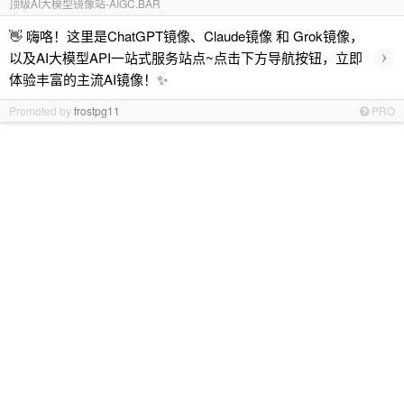
顶级AI大模型镜像站-AIGC.BAR
👋 嗨咯！这里是ChatGPT镜像、Claude镜像 和 Grok镜像，
›
以及AI大模型API一站式服务站点~点击下方导航按钮，立即
体验丰富的主流AI镜像！✨
Promoted by
frostpg11
PRO