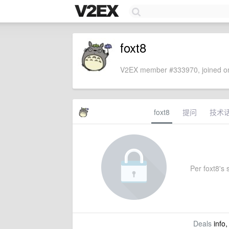
foxt8
V2EX member #333970, joined on
foxt8
提问
技术
Per foxt8's s
Deals
info,