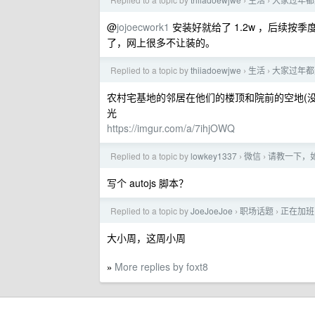
›
›
@
jojoecwork1
安装好就给了 1.2w ，后续按季
了，网上很多不让装的。
Replied to a topic by
thiiadoewjwe
生活
大家过年都
›
›
农村宅基地的邻居在他们的楼顶和院前的空地(
光
https://imgur.com/a/7ihjOWQ
Replied to a topic by
lowkey1337
微信
请教一下，
›
›
写个 autojs 脚本？
Replied to a topic by
JoeJoeJoe
职场话题
正在加班
›
›
大小周，这周小周
More replies by foxt8
»