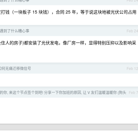
度打钱（一块板子 15 块钱），合同 25 年，等于说这块地被光伏公司占用
遇到了什么糟心事
Feb 2
没住人的房子)都安装了光伏发电，像厂房一样，显得特别压抑以及影响采
如何无痛迁移微信号
Feb 1
的你, 来这个节点签个到吧! 分享一下你加班的原因, 让 V 友们温暖温暖你 (狗头
Feb 