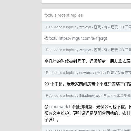
foxt8's recent replies
Replied to a topic by
zxcjqyy
游戏
有人还玩 QQ 三
›
›
@
foxt8
https://imgur.com/a/4rjcrgt
Replied to a topic by
zxcjqyy
游戏
有人还玩 QQ 三
›
›
零几年的时候被封号了，还没解封，朋友拿去玩
Replied to a topic by
newarray
生活
想要给父母在农
›
›
20 个不够，我老家四间房带个小院只安装了门窗
Replied to a topic by
thiiadoewjwe
生活
大家过年都
›
›
@
jojoecwork1
牵扯到利益，光伏公司也不傻，网
都有义务维护，更别说还是阴阳合同啥的，农村
子装）。
Replied to a topic by
thiiadoewjwe
生活
大家过年都