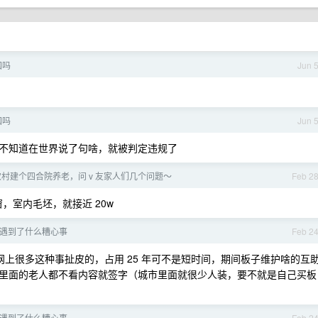
国吗
Jun 
国吗
Jun 
不知道在世界说了句啥，就被判定违规了
村建个四合院养老，问 v 友家人们几个问题～
Feb 2
，室内毛坯，就接近 20w
遇到了什么糟心事
Feb 2
上很多这种事扯皮的，占用 25 年可不是短时间，期间板子维护啥的互
里面的老人都不看内容就签字（城市里面就很少人装，要不就是自己买板
遇到了什么糟心事
Feb 2