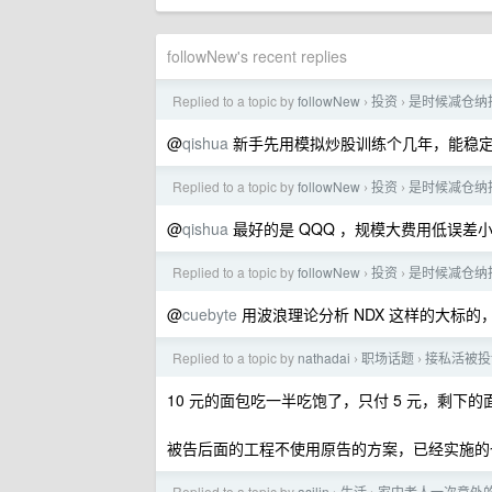
followNew's recent replies
Replied to a topic by
followNew
投资
是时候减仓纳指 
›
›
@
qishua
新手先用模拟炒股训练个几年，能稳
Replied to a topic by
followNew
投资
是时候减仓纳指 
›
›
@
qishua
最好的是 QQQ ，规模大费用低误差
Replied to a topic by
followNew
投资
是时候减仓纳指 
›
›
@
cuebyte
用波浪理论分析 NDX 这样的大标
Replied to a topic by
nathadai
职场话题
接私活被投
›
›
10 元的面包吃一半吃饱了，只付 5 元，剩下
被告后面的工程不使用原告的方案，已经实施的
Replied to a topic by
asilin
生活
家中老人一次意外的