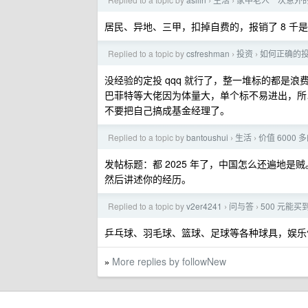
›
›
居民、异地、三甲，扣掉自费的，报销了 8 千
Replied to a topic by
csfreshman
投资
如何正确的
›
›
没经验的定投 qqq 就行了，整一堆标的都是浪
巴菲特等大佬因为体量大，单个标不易进出，所
不要把自己搞成基金经理了。
Replied to a topic by
bantoushui
生活
价值 600
›
›
发帖标题：都 2025 年了，中国怎么还遍地是贼
然后讲述你的经历。
Replied to a topic by
v2er4241
问与答
500 元能
›
›
乒乓球、羽毛球、篮球、足球等各种球具，娱乐
More replies by followNew
»