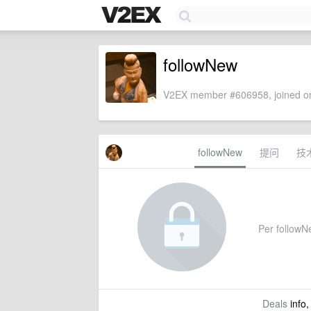
followNew
V2EX member #606958, joined on
followNew
提问
技
Per followNe
Deals
info,