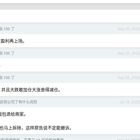
100 了
Sep 20, 202
定盈利再上场。
100 了
Sep 20, 202
小
100 了
Sep 20, 202
的，并且大跌敢加仓大涨舍得减仓。
诉到公司了有什么风险
Jul 16, 202
的面包退给商家。
也马上拆除，这样原告说不定能撤诉。
股骨颈骨折，花费了 10 万的医疗费用
May 10, 202