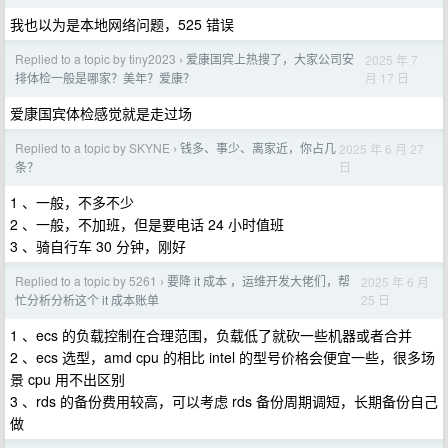
我也以为是本地网络问题，525 错误
Replied to a topic by tiny2023
爱康国宾上热搜了，大家公司安
2025 年 7
›
月 17 日
排体检一般是哪家？美年？爱康？
爱康国宾体检感觉就是走过场
Replied to a topic by SKYNE
钱多、事少、离家近，你占几
2025 年 6 月 27
›
日
条？
1 、一般，不多不少
2 、一般，不加班，但是要电话 24 小时值班
3 、骑自行车 30 分钟，刚好
Replied to a topic by 5261
要降 it 成本 ，运维开发大佬们，帮
2025 年 6 月
›
25 日
忙分析分析这个 it 成本账单
1 、ecs 的负载控制在合理范围，负载低了就砍一些机器或者合并
2 、ecs 选型，amd cpu 的相比 intel 的型号价格会便宜一些，很多场
景 cpu 用不出区别
3 、rds 的备份费用较高，可以考虑 rds 备份周期调短，长期备份自己
做