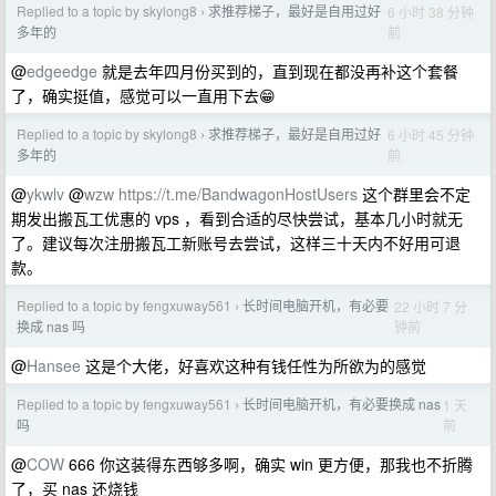
Replied to a topic by skylong8
求推荐梯子，最好是自用过好
6 小时 38 分钟
›
前
多年的
@
edgeedge
就是去年四月份买到的，直到现在都没再补这个套餐
了，确实挺值，感觉可以一直用下去😁
Replied to a topic by skylong8
求推荐梯子，最好是自用过好
6 小时 45 分钟
›
前
多年的
@
ykwlv
@
wzw
https://t.me/BandwagonHostUsers
这个群里会不定
期发出搬瓦工优惠的 vps ，看到合适的尽快尝试，基本几小时就无
了。建议每次注册搬瓦工新账号去尝试，这样三十天内不好用可退
款。
Replied to a topic by fengxuway561
长时间电脑开机，有必要
22 小时 7 分
›
钟前
换成 nas 吗
@
Hansee
这是个大佬，好喜欢这种有钱任性为所欲为的感觉
Replied to a topic by fengxuway561
长时间电脑开机，有必要换成 nas
1 天
›
前
吗
@
COW
666 你这装得东西够多啊，确实 win 更方便，那我也不折腾
了，买 nas 还烧钱