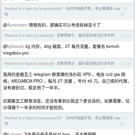
Replied to a topic by fengxuway561
长时间电脑开机，有必要换成 nas
1 天
›
前
吗
@
Aurorataro
嗯嗯有的，那确实可以考虑拆掉显卡了
Replied to a topic by skylong8
求推荐梯子，最好是自用过好多年的
2 天前
›
@
kylesean
2g 内存，40g 磁盘，2T 每月流量，套餐名 kvmv5-
megabox-pro
Replied to a topic by skylong8
求推荐梯子，最好是自用过好多年的
2 天前
›
我用的是搬瓦工 telegram 群里蹲的洛杉矶 VPS ，电信 cn2-gia 网
络，MEGABOX-PRO ，每月 2T 流量 ，年付 45 刀。自己搭的代理，
没有被封过，稳定用了一年半。
近期搬瓦工群里消息，还没有看到比我这个更合适的，如果需要，估
计得蹲个一年多的时间才能抢到。
Replied to a topic by fengxuway561
长时间电脑开机，有必要换成 nas
2 天
›
前
吗
@
Ealrang
飞牛最近是不是出过 bug ，不太敢用啊