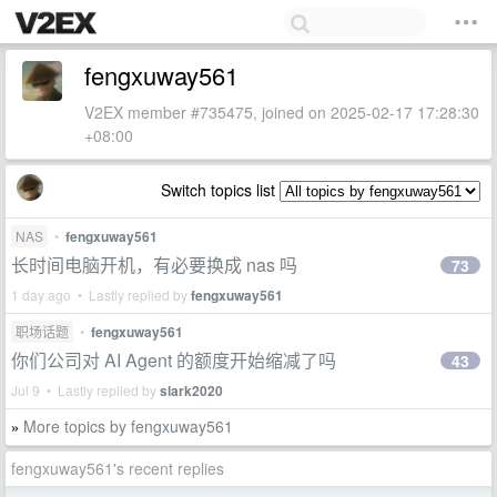
fengxuway561
V2EX member #735475, joined on 2025-02-17 17:28:30
+08:00
Switch topics list
NAS
•
fengxuway561
长时间电脑开机，有必要换成 nas 吗
73
1 day ago • Lastly replied by
fengxuway561
职场话题
•
fengxuway561
你们公司对 AI Agent 的额度开始缩减了吗
43
Jul 9 • Lastly replied by
slark2020
More topics by fengxuway561
»
fengxuway561's recent replies