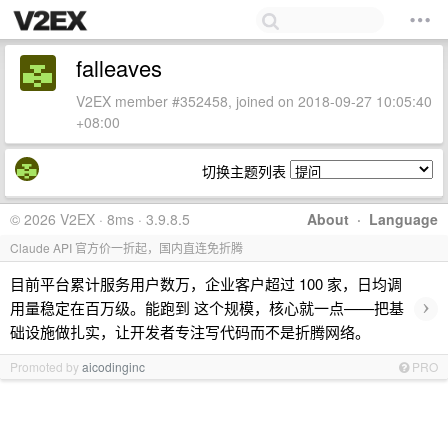
falleaves
V2EX member #352458, joined on 2018-09-27 10:05:40
+08:00
切换主题列表
© 2026 V2EX · 8ms · 3.9.8.5
About
·
Language
Claude API 官方价一折起，国内直连免折腾
目前平台累计服务用户数万，企业客户超过 100 家，日均调
›
用量稳定在百万级。能跑到 这个规模，核心就一点——把基
础设施做扎实，让开发者专注写代码而不是折腾网络。
Promoted by
aicodinginc
PRO