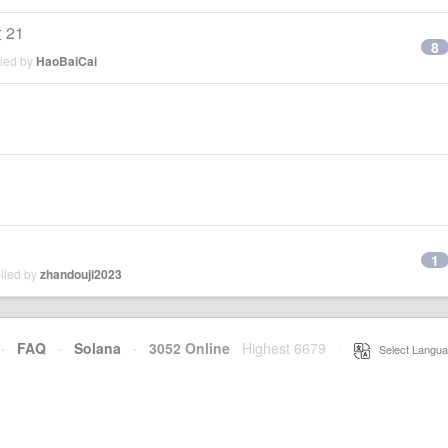
21
8
lied by
HaoBaiCai
1
plied by
zhandouji2023
·
FAQ
·
Solana
·
3052 Online
Highest 6679
·
Select Langua