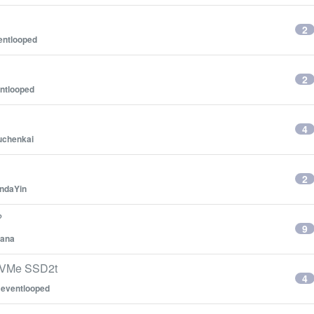
2
entlooped
2
ntlooped
4
uchenkai
2
ndaYin
？
9
ana
VMe SSD2t
4
y
eventlooped