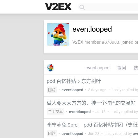
eventlooped
V2EX member #676983, joined on
eventlooped
提问
技
ppd 百亿补贴 > 东方树叶
团购
•
eventlooped
•
2 days ago
• Lastly replied 
做人要大大方方的，挂一个拧巴的交易帖
二手交易
•
eventlooped
•
Jul 13
• Lastly replied b
李宁赤兔 9pro， pdd 百亿补贴拼团（史
团购
•
eventlooped
•
Jun 23
• Lastly replied by
ev