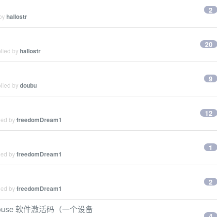
2
 by
hallostr
20
plied by
hallostr
9
plied by
doubu
12
ied by
freedomDream1
1
ied by
freedomDream1
2
ied by
freedomDream1
 mouse 软件激活码（一个设备
4