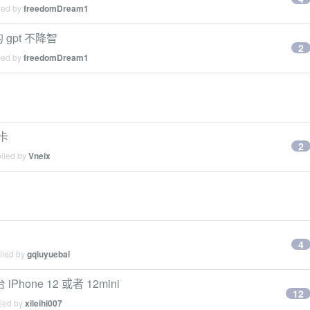
ied by
freedomDream1
gpt 不降智
2
ied by
freedomDream1
月卡
2
plied by
Vneix
4
lied by
gqiuyuebai
ne 12 或者 12mini
12
lied by
xileihi007