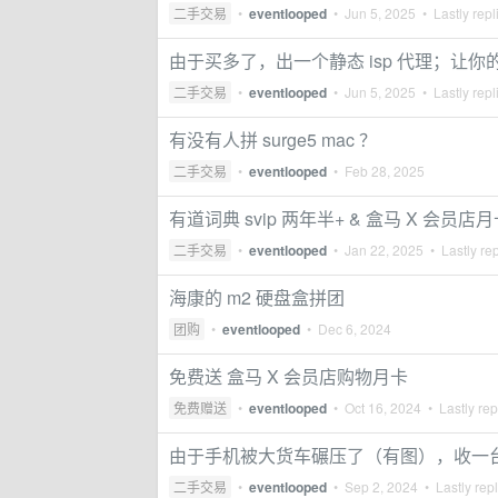
二手交易
•
eventlooped
•
Jun 5, 2025
• Lastly repl
由于买多了，出一个静态 isp 代理；让你的 
二手交易
•
eventlooped
•
Jun 5, 2025
• Lastly repl
有没有人拼 surge5 mac ？
二手交易
•
eventlooped
•
Feb 28, 2025
有道词典 svip 两年半+ & 盒马 X 会员店
二手交易
•
eventlooped
•
Jan 22, 2025
• Lastly re
海康的 m2 硬盘盒拼团
团购
•
eventlooped
•
Dec 6, 2024
免费送 盒马 X 会员店购物月卡
免费赠送
•
eventlooped
•
Oct 16, 2024
• Lastly rep
由于手机被大货车碾压了（有图），收一台 iPho
二手交易
•
eventlooped
•
Sep 2, 2024
• Lastly rep