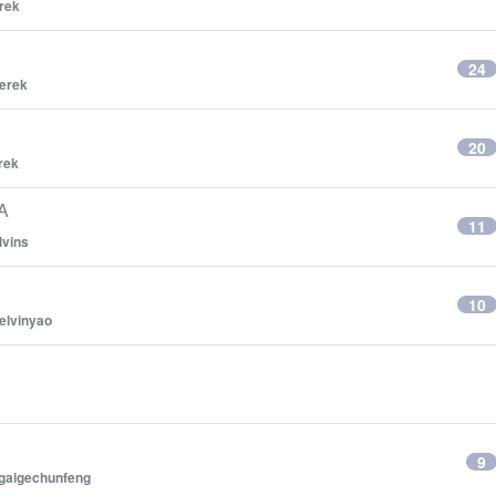
rek
24
erek
20
rek
A
11
lvins
10
elvinyao
9
gaigechunfeng