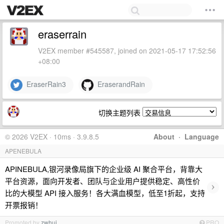
eraserrain
V2EX member #545587, joined on 2021-05-17 17:52:56
+08:00
EraserRain3
EraserandRain
切换主题列表
© 2026 V2EX · 10ms · 3.9.8.5
About
·
Language
APENEBULA
APINEBULA,银河录像局旗下的企业级 AI 聚合平台，背靠大
平台资源，面向开发者、团队与企业用户提供稳定、高性价
›
比的大模型 API 接入服务！各大满血模型，低至1折起，支持
开票报销！
Promoted by
zwhui
PRO