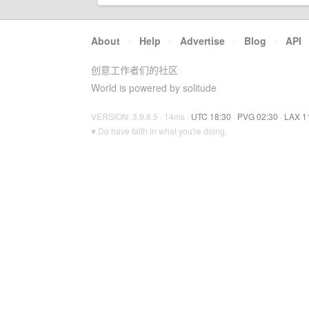
About
·
Help
·
Advertise
·
Blog
·
API
创意工作者们的社区
World is powered by solitude
VERSION: 3.9.8.5 · 14ms ·
UTC 18:30
·
PVG 02:30
·
LAX 1
♥ Do have faith in what you're doing.