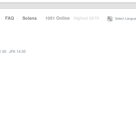
·
FAQ
·
Solana
·
1051 Online
Highest 6679
·
Select Langua
1:30
·
JFK 14:30