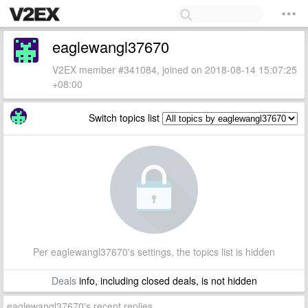
eaglewangl37670
V2EX member #341084, joined on 2018-08-14 15:07:25
+08:00
Switch topics list
Per eaglewangl37670's settings, the topics list is hidden
Deals
info, including closed deals, is not hidden
eaglewangl37670's recent replies