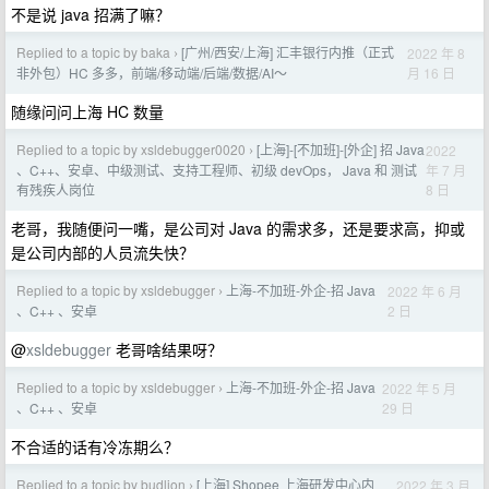
不是说 java 招满了嘛？
Replied to a topic by baka
[广州/西安/上海] 汇丰银行内推（正式
2022 年 8
›
月 16 日
非外包）HC 多多，前端/移动端/后端/数据/AI～
随缘问问上海 HC 数量
Replied to a topic by xsldebugger0020
[上海]-[不加班]-[外企] 招 Java
2022
›
年 7 月
、C++、安卓、中级测试、支持工程师、初级 devOps， Java 和 测试
8 日
有残疾人岗位
老哥，我随便问一嘴，是公司对 Java 的需求多，还是要求高，抑或
是公司内部的人员流失快？
Replied to a topic by xsldebugger
上海-不加班-外企-招 Java
2022 年 6 月
›
2 日
、C++ 、安卓
@
xsldebugger
老哥啥结果呀？
Replied to a topic by xsldebugger
上海-不加班-外企-招 Java
2022 年 5 月
›
29 日
、C++ 、安卓
不合适的话有冷冻期么？
Replied to a topic by budlion
[上海] Shopee 上海研发中心内
2022 年 3 月
›