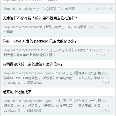
Replied to a topic by wsy190
[北京]7 年 Java 求捞
2023 年 5 月 9 日
›
天津渣打不是在招人嘛？要不找朋友推推渣打？
Replied to a topic by macttt
[上海]万物新生招聘，有同学感
2023 年 4 月 26
›
日
兴趣吗
你好，Java 开发的 package 范围大致是多少？
Replied to a topic by wo152
[不加班]-[外企 华侨永亨银行] 上海/深
2023 年 4
›
月 26 日
圳大量招聘 8 年以上 资深 全栈工程师!
有稍微要求低一点的后端开发岗位嘛？
Replied to a topic by xsldebugger
[上海]-[不加班]-[混合办公]-[外企] 招
2022
›
年 10
初中级 Java (1 年经验起)，中级测试（2 年经验起），高级安卓，中级
月 9 日
devOps、C++，初级 UI/UX
老哥加个微信成不
Replied to a topic by xsldebugger
[上海]-[不加班]-[混合办公]-[外企] 招
2022
›
年 10
初中级 Java (1 年经验起)，中级测试（2 年经验起），高级安卓，中级
月 9 日
devOps、C++，初级 UI/UX