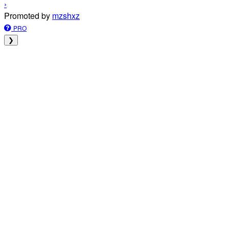
›
Promoted by
mzshxz
PRO
❯