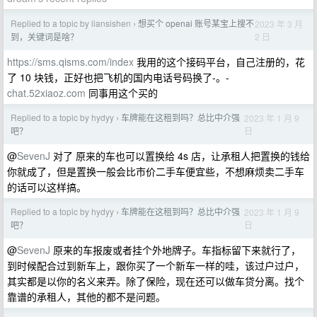
Replied to a topic by liansishen
想买个 openai 账号某宝上搜不
2023 年 3 月
›
2 日
到，关键词是啥？
https://sms.qisms.com/index
我用的这个接码平台，自己注册的，花
了 10 块钱，正好也把飞机的国内电话号码换了-。-
chat.52xiaoz.com
同事用这个买的
Replied to a topic by hydyy
车牌能在这租到吗？总比中介强
2023 年 1 月 9
›
日
吧？
@
SevenJ
对了 原来的车也可以置换给 4s 店，让承租人把置换的钱给
你就成了，但是置换一般会比市价二手车便宜些，不想麻烦卖二手车
的话可以这样搞。
Replied to a topic by hydyy
车牌能在这租到吗？总比中介强
2023 年 1 月 9
›
日
吧？
@
SevenJ
原来的车报废或者挂个外地牌子。车指标留下来就行了，
到时候配合过到新车上，跟你买了一个新车一样的哇，该过户过户，
其实都是以你的名义来弄。除了保险，现在还可以做车贷分离。找个
靠谱的承租人，其他的都不是问题。