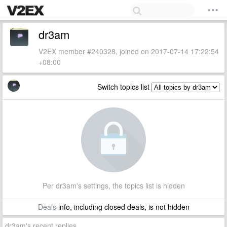
dr3am
V2EX member #240328, joined on 2017-07-14 17:22:54
+08:00
Switch topics list
Per dr3am's settings, the topics list is hidden
Deals
info, including closed deals, is not hidden
dr3am's recent replies