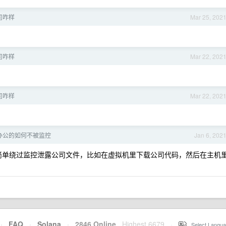
司咋样
Mar 25, 202
司咋样
Mar 22, 202
司咋样
Mar 22, 202
办公的如何不被监控
Jan 6, 202
简单绕过监控泄露公司文件，比如在虚拟机里下载公司代码，然后在主机
·
FAQ
·
Solana
·
2846 Online
Highest 6679
·
Select Langua