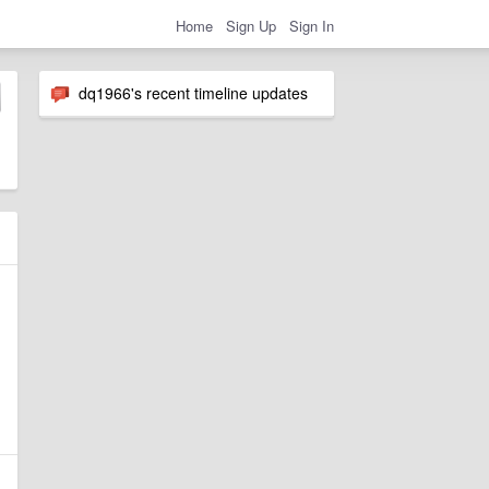
Home
Sign Up
Sign In
dq1966's recent timeline updates