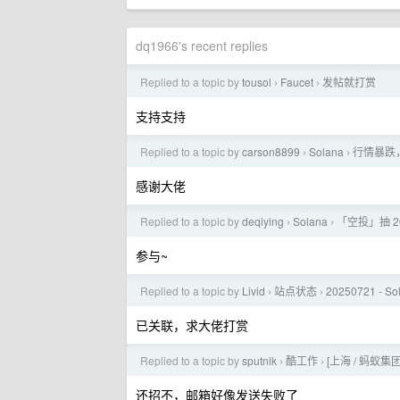
dq1966's recent replies
Replied to a topic by
tousol
Faucet
发帖就打赏
›
›
支持支持
Replied to a topic by
carson8899
Solana
行情暴跌
›
›
感谢大佬
Replied to a topic by
deqiying
Solana
「空投」抽 20
›
›
参与~
Replied to a topic by
Livid
站点状态
20250721 - 
›
›
已关联，求大佬打赏
Replied to a topic by
sputnik
酷工作
[上海 / 蚂蚁集
›
›
还招不，邮箱好像发送失败了