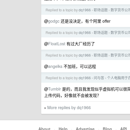
Replied to a topic by
dq1966
职场话题
数字货币公
›
›
@
godgc
还是没决定，有个阿里 offer
Replied to a topic by
dq1966
职场话题
数字货币公
›
›
@
FloatLost
有过大厂经历了
Replied to a topic by
dq1966
职场话题
数字货币公
›
›
@
angelks
不加班，可以远程
Replied to a topic by
dq1966
问与答
个人电脑用于
›
›
@
Tumblr
是的，而且我发现似乎虚拟机可以很
上传代码，好像就不会被发现？
More replies by dq1966
»
About
·
Help
·
Advertise
·
Blog
·
API