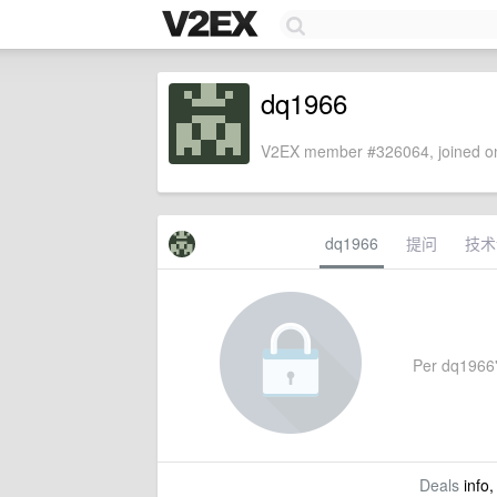
dq1966
V2EX member #326064, joined on
dq1966
提问
技术
Per dq1966's
Deals
info,