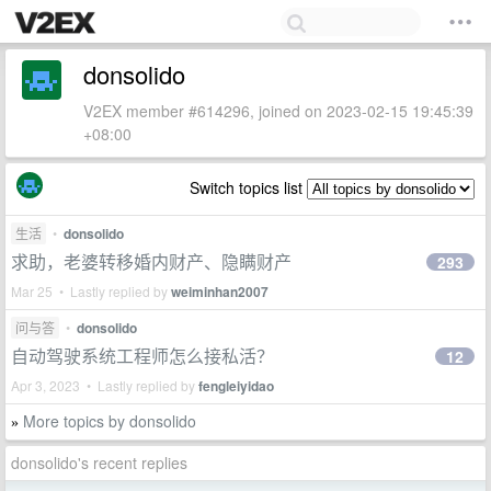
donsolido
V2EX member #614296, joined on 2023-02-15 19:45:39
+08:00
Switch topics list
生活
•
donsolido
求助，老婆转移婚内财产、隐瞒财产
293
Mar 25 • Lastly replied by
weiminhan2007
问与答
•
donsolido
自动驾驶系统工程师怎么接私活？
12
Apr 3, 2023 • Lastly replied by
fengleiyidao
More topics by donsolido
»
donsolido's recent replies