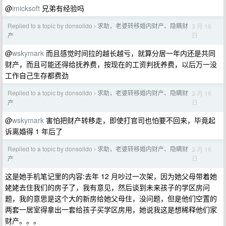
@
imicksoft
兄弟有经验吗
Replied to a topic by donsolido
求助，老婆转移婚内财产、隐瞒财
3 月 16
›
日
产
@
wskymark
而且感觉时间拉的越长越亏，就算分居一年内还是共同
财产，而且可能还得给抚养费，按现在的工资判抚养费，以后万一没
工作自己生存都费劲
Replied to a topic by donsolido
求助，老婆转移婚内财产、隐瞒财
3 月 16
›
日
产
@
wskymark
害怕把财产转移走，即使打官司也怕要不回来，毕竟起
诉离婚得 1 年后了
Replied to a topic by donsolido
求助，老婆转移婚内财产、隐瞒财
3 月 16
›
日
产
这是她手机笔记里的内容:去年 12 月吵过一次架，因为她父母带着她
姥姥去住我们的房子了，我有意见，然后谈到未来孩子的学区房问
题，我的意思是这个大的新房给她父母住，没问题，但是他们空置的
两套一居室得拿出一套给孩子买学区房用，她说我这是想稀释他们家
财产。。。