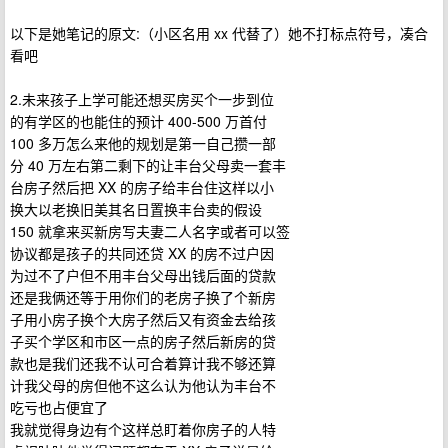
以下是她笔记的原文:（小区名用 xx 代替了）她不打标点符号，凑合
看吧
2.未来孩子上学可能还想买房买个一步到位
的有学区的也能住的预计 400-500 万首付
100 多万怎么来他的规划是第一自己攒一部
分 40 万左右第二剩下的让丰台父母卖一套丰
台房子然后把 XX 的房子给丰台住这样以小
换大以老换旧美其名日置换丰台卖的假设
150 就拿来买新房写夫妻二人名字或者可以签
协议都是孩子的共同还贷 XX 的房不过户因
为过不了户但不用丰台父母出钱后面的贷款
还是我俩还等于用你们的老房子换了个新房
子用小房子换个大房子然后又有资金去给孩
子买个学区和市区一点的房子然后新房的贷
款也是我们还我不认可合着算计我不够还算
计我父母的房但他不这么认为他认为丰台不
吃亏也占便宜了
我就觉得身边有个这样总盯着你房子的人特