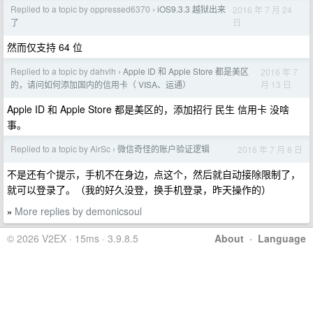
Replied to a topic by oppressed6370
iOS9.3.3 越狱出来
2016 年 7 月 24
›
日
了
然而仅支持 64 位
Replied to a topic by dahvlh
Apple ID 和 Apple Store 都是美区
2016 年 7
›
月 13 日
的，请问如何添加国内的信用卡（ VISA、运通）
Apple ID 和 Apple Store 都是美区的，添加招行 民生 信用卡 没啥
事。
Replied to a topic by AirSc
微信奇怪的账户验证逻辑
2016 年 7 月 8 日
›
不是还有个提示，手机不在身边，点这个，然后就自动接除限制了，
就可以登录了。（我的好久没登，换手机登录，昨天操作的）
More replies by demonicsoul
»
© 2026 V2EX · 15ms · 3.9.8.5
About
·
Language