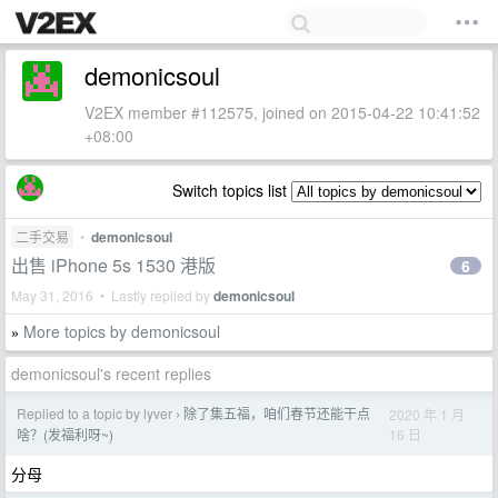
demonicsoul
V2EX member #112575, joined on 2015-04-22 10:41:52
+08:00
Switch topics list
二手交易
•
demonicsoul
出售 iPhone 5s 1530 港版
6
May 31, 2016 • Lastly replied by
demonicsoul
More topics by demonicsoul
»
demonicsoul's recent replies
Replied to a topic by lyver
除了集五福，咱们春节还能干点
2020 年 1 月
›
16 日
啥？(发福利呀~)
分母